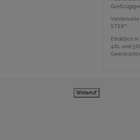
Großzügiger
Vorderseit
STEIF".
Erhältlich i
4XL und 5X
Gewünschte
Widerruf