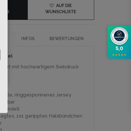
×
DEN
AUF DIE
KORB
WUNSCHLISTE
UNG
INFOS
BEWERTUNGEN
5,0
rtikel
★
★
★
★
★
-Shirt mit hochwertigem Siebdruck
olle, ringgesponnenes Jersey
schbar
ehandelt
egtes, 1x1 geripptes Halsbündchen
n
d