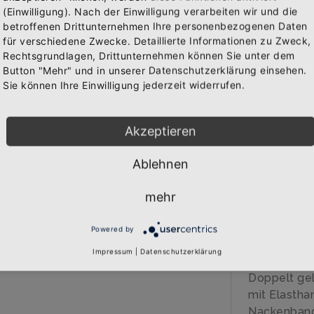
(Einwilligung). Nach der Einwilligung verarbeiten wir und die
Abonniere jetzt unseren Newsletter
IN 
betroffenen Drittunternehmen Ihre personenbezogenen Daten
WAREN
für verschiedene Zwecke. Detaillierte Informationen zu Zweck,
Rechtsgrundlagen, Drittunternehmen können Sie unter dem
Bekomme die aktuellsten News über neue Produkte und
Button "Mehr" und in unserer Datenschutzerklärung einsehen.
zudem einen 10% Gutschein für deine nächste
Sie können Ihre Einwilligung jederzeit widerrufen.
Bestellung.
BESCHREIB
Akzeptieren
Über den A
Qualitäts-T
Ablehnen
Abonnieren
veredelt
Marke: B&C
mehr
185 gr/qm
100% Baumw
Powered by
40 Grad wa
Impressum
|
Datenschutzerklärung
Einlaufvorb
Doppelt gel
mit Elastha
Nackenban