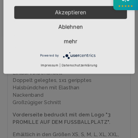
BESCHREIBUNG
INFOS
BEWERTUNGEN
★
★
★
★
★
Akzeptieren
Über den Artikel
Abonnieren
Ablehnen
Qualitäts-T-Shirt mit hochwertigem Siebdruck
veredelt
mehr
Marke: B&C
185 gr/qm
Powered by
100% Baumwolle, ringgesponnenes Jersey
40 Grad waschbar
Impressum
|
Datenschutzerklärung
Einlaufvorbehandelt
Doppelt gelegtes, 1x1 geripptes
Halsbündchen mit Elasthan
Nackenband
Großzügiger Schnitt
Vorderseite bedruckt mit dem Logo "3
PROMILLE AUF DEM FUSSBALLPLATZ".
Erhältlich in den Größen XS, S, M, L, XL, XXL,