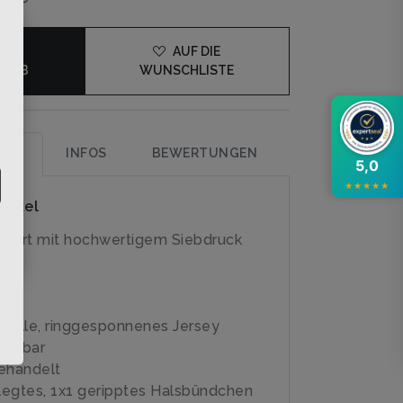
×
DEN
AUF DIE
KORB
WUNSCHLISTE
UNG
INFOS
BEWERTUNGEN
5,0
★
★
★
★
★
rtikel
-Shirt mit hochwertigem Siebdruck
olle, ringgesponnenes Jersey
schbar
ehandelt
egtes, 1x1 geripptes Halsbündchen