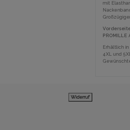
mit Elastha
Nackenban
Großzügiger
Vorderseit
PROMILLE 
Erhältlich i
4XL und 5X
Gewünschte
Widerruf