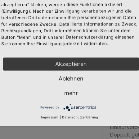
akzeptieren" klicken, werden diese Funktionen aktiviert
(Einwilligung). Nach der Einwilligung verarbeiten wir und die
Abonniere jetzt unseren Newsletter
betroffenen Drittunternehmen Ihre personenbezogenen Daten
IN 
für verschiedene Zwecke. Detaillierte Informationen zu Zweck,
WAREN
Rechtsgrundlagen, Drittunternehmen können Sie unter dem
Bekomme die aktuellsten News über neue Produkte und
Button "Mehr" und in unserer Datenschutzerklärung einsehen.
zudem einen 10% Gutschein für deine nächste
Sie können Ihre Einwilligung jederzeit widerrufen.
Bestellung.
BESCHREIB
Akzeptieren
Über den A
Ablehnen
Abonnieren
Qualitäts-T
veredelt
mehr
Marke: B&C
185 gr/qm
Powered by
100% Baumw
Impressum
|
Datenschutzerklärung
40 Grad wa
Einlaufvorb
Doppelt gel