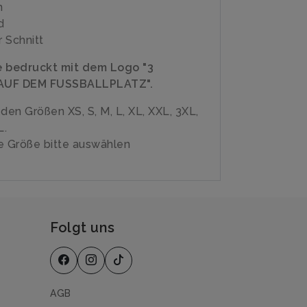
n
d
 Schnitt
e bedruckt mit dem Logo "3
AUF DEM FUSSBALLPLATZ".
n den Größen XS, S, M, L, XL, XXL, 3XL,
L.
 Größe bitte auswählen
Folgt uns
AGB