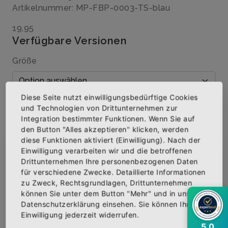
Artikelnummer: MP-FBP-0003-TS-blau
19,95
Verfügbare Versionen
Größe
Diese Seite nutzt einwilligungsbedürftige Cookies
Menge
und Technologien von Drittunternehmen zur
Integration bestimmter Funktionen. Wenn Sie auf
den Button "Alles akzeptieren" klicken, werden
diese Funktionen aktiviert (Einwilligung). Nach der
Einwilligung verarbeiten wir und die betroffenen
×
Abonniere jetzt unseren Newsletter
IN DEN WARENKORB
Drittunternehmen Ihre personenbezogenen Daten
für verschiedene Zwecke. Detaillierte Informationen
zu Zweck, Rechtsgrundlagen, Drittunternehmen
Bekomme die aktuellsten News über neue
AUF DIE WUNSCHLISTE
können Sie unter dem Button "Mehr" und in unserer
Produkte und zudem einen 10% Gutschein für
Datenschutzerklärung einsehen. Sie können Ihre
deine nächste Bestellung.
Einwilligung jederzeit widerrufen.
5,0