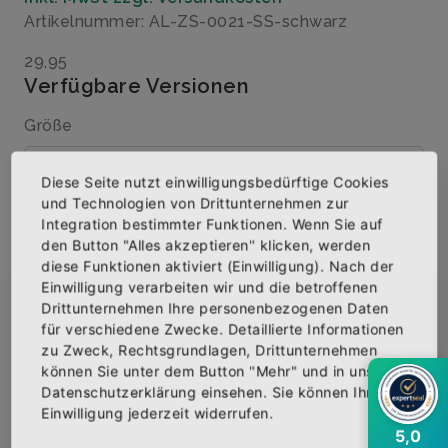
Artikelnummer: AL-ZS-0021-SS-schwarz
29,95
Verfügbare Versionen
Größe
Diese Seite nutzt einwilligungsbedürftige Cookies
und Technologien von Drittunternehmen zur
Menge
Integration bestimmter Funktionen. Wenn Sie auf
den Button "Alles akzeptieren" klicken, werden
diese Funktionen aktiviert (Einwilligung). Nach der
Einwilligung verarbeiten wir und die betroffenen
×
Abonniere jetzt unseren Newsletter
Drittunternehmen Ihre personenbezogenen Daten
IN DEN WARENKORB
für verschiedene Zwecke. Detaillierte Informationen
zu Zweck, Rechtsgrundlagen, Drittunternehmen
Bekomme die aktuellsten News über neue
können Sie unter dem Button "Mehr" und in unserer
Produkte und zudem einen 10% Gutschein für
AUF DIE WUNSCHLISTE
Datenschutzerklärung einsehen. Sie können Ihre
deine nächste Bestellung.
Einwilligung jederzeit widerrufen.
5,0