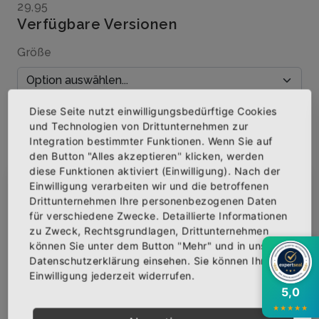
29,95
Verfügbare Versionen
Größe
Diese Seite nutzt einwilligungsbedürftige Cookies
Menge
und Technologien von Drittunternehmen zur
Integration bestimmter Funktionen. Wenn Sie auf
den Button "Alles akzeptieren" klicken, werden
diese Funktionen aktiviert (Einwilligung). Nach der
Einwilligung verarbeiten wir und die betroffenen
×
Abonniere jetzt unseren Newsletter
IN DEN WARENKORB
Drittunternehmen Ihre personenbezogenen Daten
für verschiedene Zwecke. Detaillierte Informationen
zu Zweck, Rechtsgrundlagen, Drittunternehmen
AUF DIE WUNSCHLISTE
Bekomme die aktuellsten News über neue
können Sie unter dem Button "Mehr" und in unserer
Produkte und zudem einen 10% Gutschein für
Datenschutzerklärung einsehen. Sie können Ihre
deine nächste Bestellung.
Einwilligung jederzeit widerrufen.
5,0
BESCHREIBUNG
INFOS
BEWERTUNGEN
★
★
★
★
★