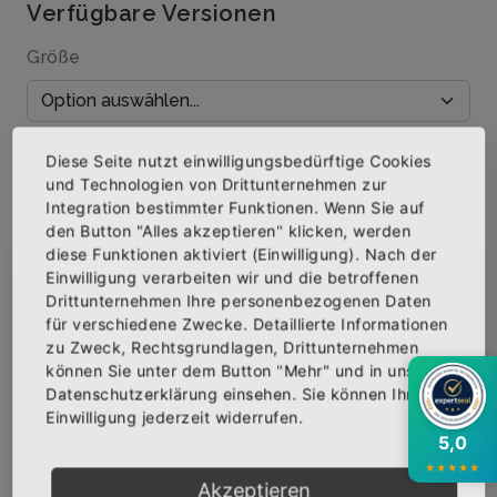
Verfügbare Versionen
Größe
Menge
Diese Seite nutzt einwilligungsbedürftige Cookies
und Technologien von Drittunternehmen zur
Integration bestimmter Funktionen. Wenn Sie auf
den Button "Alles akzeptieren" klicken, werden
diese Funktionen aktiviert (Einwilligung). Nach der
IN DEN WARENKORB
Einwilligung verarbeiten wir und die betroffenen
×
Abonniere jetzt unseren Newsletter
Drittunternehmen Ihre personenbezogenen Daten
für verschiedene Zwecke. Detaillierte Informationen
AUF DIE WUNSCHLISTE
zu Zweck, Rechtsgrundlagen, Drittunternehmen
Bekomme die aktuellsten News über neue
können Sie unter dem Button "Mehr" und in unserer
Produkte und zudem einen 10% Gutschein für
Datenschutzerklärung einsehen. Sie können Ihre
deine nächste Bestellung.
Einwilligung jederzeit widerrufen.
BESCHREIBUNG
INFOS
BEWERTUNGEN
5,0
★
★
★
★
★
Über den Artikel
Akzeptieren