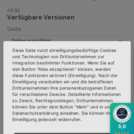
29,95
Verfügbare Versionen
Größe
Diese Seite nutzt einwilligungsbedürftige Cookies
Menge
und Technologien von Drittunternehmen zur
Integration bestimmter Funktionen. Wenn Sie auf
den Button "Alles akzeptieren" klicken, werden
diese Funktionen aktiviert (Einwilligung). Nach der
Einwilligung verarbeiten wir und die betroffenen
×
Abonniere jetzt unseren Newsletter
IN DEN WARENKORB
Drittunternehmen Ihre personenbezogenen Daten
für verschiedene Zwecke. Detaillierte Informationen
zu Zweck, Rechtsgrundlagen, Drittunternehmen
Bekomme die aktuellsten News über neue
AUF DIE WUNSCHLISTE
können Sie unter dem Button "Mehr" und in unserer
Produkte und zudem einen 10% Gutschein für
Datenschutzerklärung einsehen. Sie können Ihre
deine nächste Bestellung.
Einwilligung jederzeit widerrufen.
5,0
BESCHREIBUNG
INFOS
BEWERTUNGEN
★
★
★
★
★