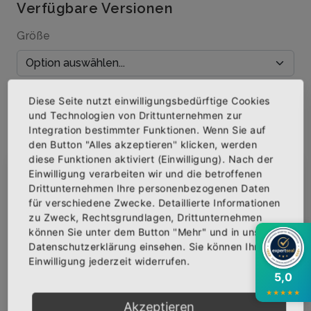
Verfügbare Versionen
Größe
Menge
Diese Seite nutzt einwilligungsbedürftige Cookies
und Technologien von Drittunternehmen zur
Integration bestimmter Funktionen. Wenn Sie auf
den Button "Alles akzeptieren" klicken, werden
diese Funktionen aktiviert (Einwilligung). Nach der
IN DEN WARENKORB
Einwilligung verarbeiten wir und die betroffenen
×
Abonniere jetzt unseren Newsletter
Drittunternehmen Ihre personenbezogenen Daten
für verschiedene Zwecke. Detaillierte Informationen
AUF DIE WUNSCHLISTE
zu Zweck, Rechtsgrundlagen, Drittunternehmen
Bekomme die aktuellsten News über neue
können Sie unter dem Button "Mehr" und in unserer
Produkte und zudem einen 10% Gutschein für
Datenschutzerklärung einsehen. Sie können Ihre
deine nächste Bestellung.
Einwilligung jederzeit widerrufen.
BESCHREIBUNG
INFOS
BEWERTUNGEN
5,0
★
★
★
★
★
Über den Artikel
Akzeptieren