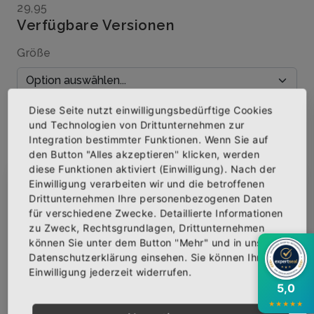
29,95
Verfügbare Versionen
Größe
Diese Seite nutzt einwilligungsbedürftige Cookies
Menge
und Technologien von Drittunternehmen zur
Integration bestimmter Funktionen. Wenn Sie auf
den Button "Alles akzeptieren" klicken, werden
diese Funktionen aktiviert (Einwilligung). Nach der
Einwilligung verarbeiten wir und die betroffenen
×
Abonniere jetzt unseren Newsletter
IN DEN WARENKORB
Drittunternehmen Ihre personenbezogenen Daten
für verschiedene Zwecke. Detaillierte Informationen
zu Zweck, Rechtsgrundlagen, Drittunternehmen
AUF DIE WUNSCHLISTE
Bekomme die aktuellsten News über neue
können Sie unter dem Button "Mehr" und in unserer
Produkte und zudem einen 10% Gutschein für
Datenschutzerklärung einsehen. Sie können Ihre
deine nächste Bestellung.
Einwilligung jederzeit widerrufen.
5,0
BESCHREIBUNG
INFOS
BEWERTUNGEN
★
★
★
★
★