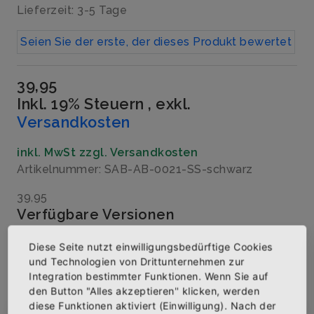
Lieferzeit: 3-5 Tage
Seien Sie der erste, der dieses Produkt bewertet
39,95
Inkl. 19% Steuern
,
exkl.
Versandkosten
inkl. MwSt zzgl. Versandkosten
Artikelnummer: SAB-AB-0021-SS-schwarz
39,95
Verfügbare Versionen
Größe
Diese Seite nutzt einwilligungsbedürftige Cookies
und Technologien von Drittunternehmen zur
Integration bestimmter Funktionen. Wenn Sie auf
den Button "Alles akzeptieren" klicken, werden
Menge
diese Funktionen aktiviert (Einwilligung). Nach der