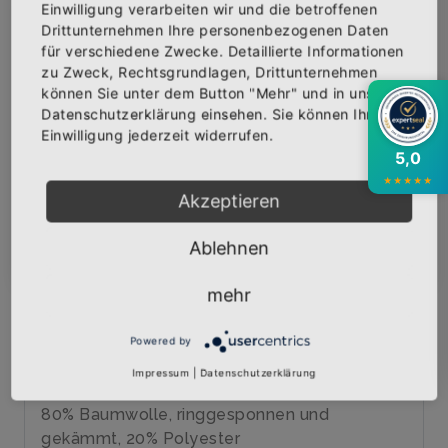
Einwilligung verarbeiten wir und die betroffenen
×
Abonniere jetzt unseren Newsletter
Drittunternehmen Ihre personenbezogenen Daten
für verschiedene Zwecke. Detaillierte Informationen
zu Zweck, Rechtsgrundlagen, Drittunternehmen
Bekomme die aktuellsten News über neue
können Sie unter dem Button "Mehr" und in unserer
IN DEN WARENKORB
Produkte und zudem einen 10% Gutschein für
Datenschutzerklärung einsehen. Sie können Ihre
deine nächste Bestellung.
Einwilligung jederzeit widerrufen.
AUF DIE WUNSCHLISTE
5,0
★
★
★
★
★
Akzeptieren
BESCHREIBUNG
INFOS
BEWERTUNGEN
Abonnieren
Ablehnen
Über den Artikel
mehr
Qualitäts-Sweat-Shirt mit hochwertigem
Siebdruck veredelt
Powered by
Marke: B&C
Impressum
|
Datenschutzerklärung
280 gr/qm
80% Baumwolle, ringgesponnen und
gekämmt, 20% Polyester