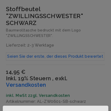
Stoffbeutel
"ZWILLINGSSCHWESTER"
SCHWARZ
Baumwolltasche bedruckt mit dem Logo
"ZWILLINGSSCHWESTER".
Lieferzeit: 2-3 Werktage
Seien Sie der erste, der dieses Produkt bewertet
14,95 €
Inkl. 19% Steuern
,
exkl.
Versandkosten
inkl. MwSt zzgl. Versandkosten
Artikelnummer: AL-ZW0601-SB-schwarz