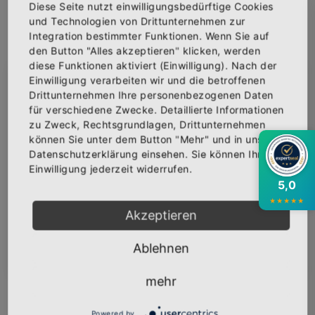
Menge
Diese Seite nutzt einwilligungsbedürftige Cookies
und Technologien von Drittunternehmen zur
Integration bestimmter Funktionen. Wenn Sie auf
den Button "Alles akzeptieren" klicken, werden
diese Funktionen aktiviert (Einwilligung). Nach der
IN DEN WARENKORB
Einwilligung verarbeiten wir und die betroffenen
×
Abonniere jetzt unseren Newsletter
Drittunternehmen Ihre personenbezogenen Daten
für verschiedene Zwecke. Detaillierte Informationen
AUF DIE WUNSCHLISTE
zu Zweck, Rechtsgrundlagen, Drittunternehmen
Bekomme die aktuellsten News über neue
können Sie unter dem Button "Mehr" und in unserer
Produkte und zudem einen 10% Gutschein für
Datenschutzerklärung einsehen. Sie können Ihre
deine nächste Bestellung.
Einwilligung jederzeit widerrufen.
BESCHREIBUNG
INFOS
BEWERTUNGEN
5,0
★
★
★
★
★
Über den Artikel
Akzeptieren
Baumwolltasche bedruckt mit dem Logo
Abonnieren
Ablehnen
"ZWILLINGSSCHWESTER".
mehr
140 g/m²
100% Baumwolle
Powered by