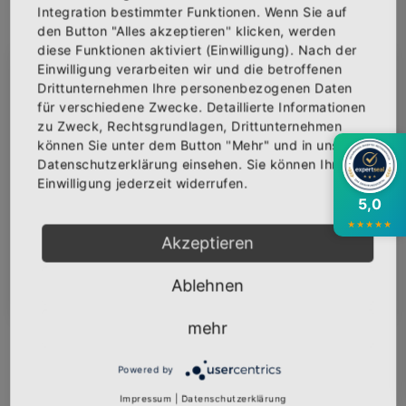
Integration bestimmter Funktionen. Wenn Sie auf
den Button "Alles akzeptieren" klicken, werden
IN DEN WARENKORB
diese Funktionen aktiviert (Einwilligung). Nach der
Einwilligung verarbeiten wir und die betroffenen
×
Abonniere jetzt unseren Newsletter
AUF DIE WUNSCHLISTE
Drittunternehmen Ihre personenbezogenen Daten
für verschiedene Zwecke. Detaillierte Informationen
zu Zweck, Rechtsgrundlagen, Drittunternehmen
Bekomme die aktuellsten News über neue
können Sie unter dem Button "Mehr" und in unserer
Produkte und zudem einen 10% Gutschein für
BESCHREIBUNG
INFOS
BEWERTUNGEN
Datenschutzerklärung einsehen. Sie können Ihre
deine nächste Bestellung.
Einwilligung jederzeit widerrufen.
Über den Artikel
5,0
★
★
★
★
★
Baumwolltasche mit dem Logo "SIEGFRIED &
Akzeptieren
ROY" veredelt.
Abonnieren
Ablehnen
140 g/m²
100% Baumwolle
mehr
Zusammenziehbare Tragekordel
Durch Riegelnähte verstärkter Ausgang der
Powered by
Kordelführung
Impressum
|
Datenschutzerklärung
Verstärktes Material im Bereich der genähten