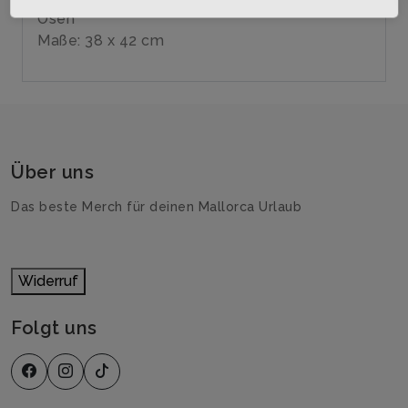
Ösen
Maße: 38 x 42 cm
Über uns
Das beste Merch für deinen Mallorca Urlaub
Widerruf
Folgt uns