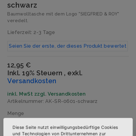
schwarz
Baumwolltasche mit dem Logo "SIEGFRIED & ROY"
veredelt.
Lieferzeit: 2-3 Tage
Seien Sie der erste, der dieses Produkt bewertet
12,95 €
Inkl. 19% Steuern
,
exkl.
Versandkosten
inkl. MwSt zzgl. Versandkosten
Artikelnummer: AK-SR-0601-schwarz
Menge
Diese Seite nutzt einwilligungsbedürftige Cookies
und Technologien von Drittunternehmen zur