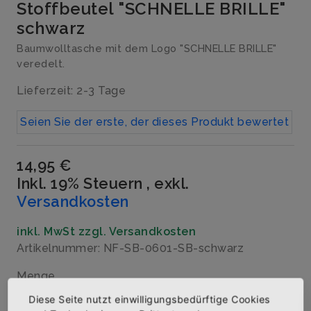
Stoffbeutel "SCHNELLE BRILLE"
schwarz
Baumwolltasche mit dem Logo "SCHNELLE BRILLE"
veredelt.
Lieferzeit: 2-3 Tage
Seien Sie der erste, der dieses Produkt bewertet
14,95 €
Inkl. 19% Steuern
,
exkl.
Versandkosten
inkl. MwSt zzgl. Versandkosten
Artikelnummer: NF-SB-0601-SB-schwarz
Menge
Diese Seite nutzt einwilligungsbedürftige Cookies