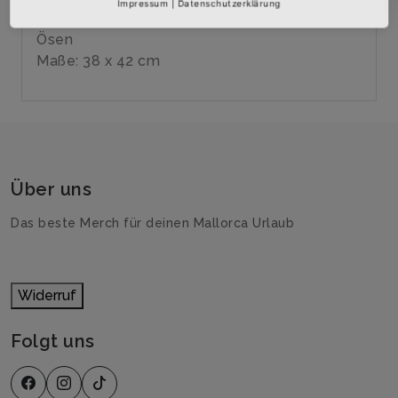
Impressum
|
Datenschutzerklärung
Verstärktes Material im Bereich der genähten
Ösen
Maße: 38 x 42 cm
Über uns
Das beste Merch für deinen Mallorca Urlaub
Widerruf
Folgt uns