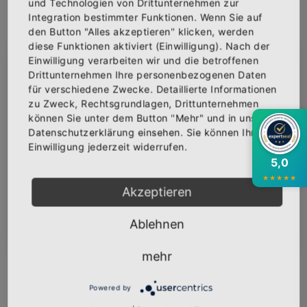
und Technologien von Drittunternehmen zur
Integration bestimmter Funktionen. Wenn Sie auf
den Button "Alles akzeptieren" klicken, werden
IN DEN WARENKORB
diese Funktionen aktiviert (Einwilligung). Nach der
Einwilligung verarbeiten wir und die betroffenen
×
Abonniere jetzt unseren Newsletter
Drittunternehmen Ihre personenbezogenen Daten
AUF DIE WUNSCHLISTE
für verschiedene Zwecke. Detaillierte Informationen
zu Zweck, Rechtsgrundlagen, Drittunternehmen
Bekomme die aktuellsten News über neue
können Sie unter dem Button "Mehr" und in unserer
Produkte und zudem einen 10% Gutschein für
Datenschutzerklärung einsehen. Sie können Ihre
deine nächste Bestellung.
BESCHREIBUNG
INFOS
BEWERTUNGEN
Einwilligung jederzeit widerrufen.
5,0
Über den Artikel
★
★
★
★
★
Akzeptieren
Baumwolltasche mit dem Logo "SCHNELLE
BRILLE" veredelt.
Abonnieren
Ablehnen
140 g/m²
100% Baumwolle
mehr
Zusammenziehbare Tragekordel
Durch Riegelnähte verstärkter Ausgang der
Powered by
Kordelführung