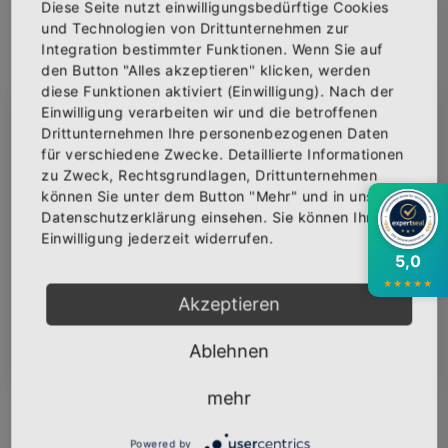
Diese Seite nutzt einwilligungsbedürftige Cookies
und Technologien von Drittunternehmen zur
Integration bestimmter Funktionen. Wenn Sie auf
den Button "Alles akzeptieren" klicken, werden
IN DEN WARENKORB
diese Funktionen aktiviert (Einwilligung). Nach der
Einwilligung verarbeiten wir und die betroffenen
×
Abonniere jetzt unseren Newsletter
Drittunternehmen Ihre personenbezogenen Daten
AUF DIE WUNSCHLISTE
für verschiedene Zwecke. Detaillierte Informationen
zu Zweck, Rechtsgrundlagen, Drittunternehmen
Bekomme die aktuellsten News über neue
können Sie unter dem Button "Mehr" und in unserer
Produkte und zudem einen 10% Gutschein für
Datenschutzerklärung einsehen. Sie können Ihre
deine nächste Bestellung.
BESCHREIBUNG
INFOS
BEWERTUNGEN
Einwilligung jederzeit widerrufen.
5,0
Über den Artikel
★
★
★
★
★
Akzeptieren
Baumwolltasche mit dem Logo "MON
AMOUR - So lang ich noch Luft in meiner
Abonnieren
Ablehnen
Lunge hab" veredelt.
140 g/m²
mehr
100% Baumwolle
Zusammenziehbare Tragekordel
Powered by