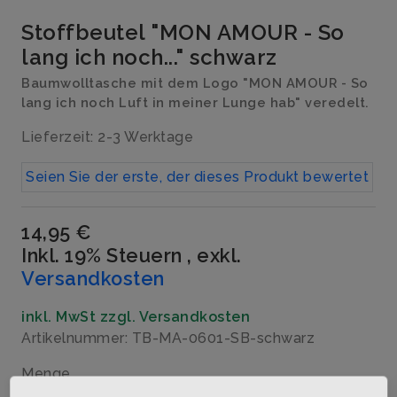
Stoffbeutel "MON AMOUR - So
lang ich noch..." schwarz
Baumwolltasche mit dem Logo "MON AMOUR - So
lang ich noch Luft in meiner Lunge hab" veredelt.
Lieferzeit: 2-3 Werktage
Seien Sie der erste, der dieses Produkt bewertet
14,95 €
Inkl. 19% Steuern
,
exkl.
Versandkosten
inkl. MwSt zzgl. Versandkosten
Artikelnummer: TB-MA-0601-SB-schwarz
Menge