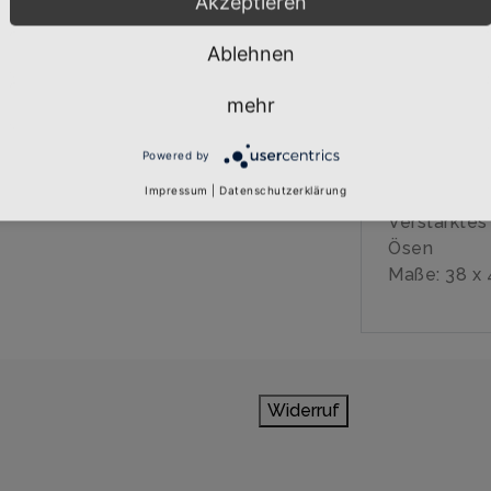
Akzeptieren
Baumwollt
ZÜND DEN K
Ablehnen
Abonnieren
140 g/m²
mehr
100% Baum
Zusammenzi
Powered by
Durch Riege
Impressum
|
Datenschutzerklärung
Kordelführ
Verstärktes
Ösen
Maße: 38 x
Widerruf