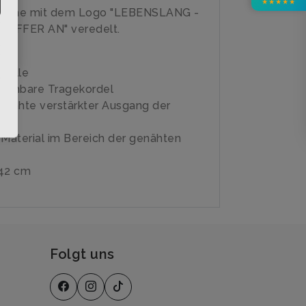
★
★
★
★
★
asche mit dem Logo "LEBENSLANG -
OFFER AN" veredelt.
wolle
ehbare Tragekordel
lnähte verstärkter Ausgang der
ung
 Material im Bereich der genähten
 42 cm
Folgt uns