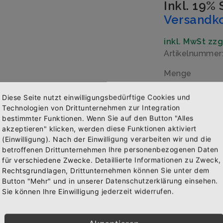
Inkl. 19%
Versandk
inkl. MwSt zz
Artikelnummer
Menge
Diese Seite nutzt einwilligungsbedürftige Cookies und
Technologien von Drittunternehmen zur Integration
bestimmter Funktionen. Wenn Sie auf den Button "Alles
IN 
akzeptieren" klicken, werden diese Funktionen aktiviert
WAREN
(Einwilligung). Nach der Einwilligung verarbeiten wir und die
Abonniere jetzt unseren Newsletter
betroffenen Drittunternehmen Ihre personenbezogenen Daten
für verschiedene Zwecke. Detaillierte Informationen zu Zweck,
Rechtsgrundlagen, Drittunternehmen können Sie unter dem
Bekomme die aktuellsten News über neue Produkte und
Button "Mehr" und in unserer Datenschutzerklärung einsehen.
zudem einen 10% Gutschein für deine nächste
BESCHREIB
Sie können Ihre Einwilligung jederzeit widerrufen.
Bestellung.
Über den A