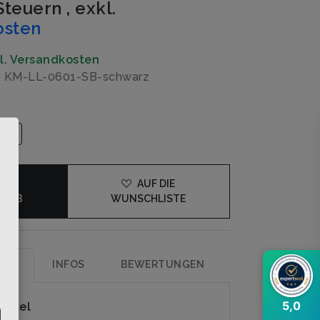
 Steuern
,
exkl.
osten
gl. Versandkosten
: KM-LL-0601-SB-schwarz
DEN
AUF DIE
KORB
WUNSCHLISTE
×
UNG
INFOS
BEWERTUNGEN
5,0
rtikel