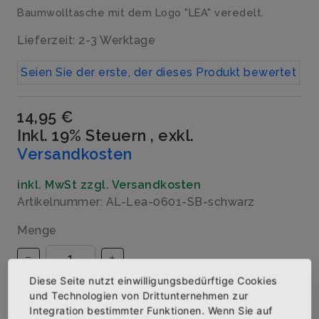
Baumwolltasche mit dem Logo "LEA" veredelt.
Lieferzeit: 2-3 Werktage
Seien Sie der erste, der dieses Produkt bewertet
14,95 €
Inkl. 19% Steuern
,
exkl.
Versandkosten
inkl. MwSt zzgl. Versandkosten
Artikelnummer: AL-Lea-0601-SB-schwarz
Menge
Diese Seite nutzt einwilligungsbedürftige Cookies
und Technologien von Drittunternehmen zur
IN DEN WARENKORB
Integration bestimmter Funktionen. Wenn Sie auf