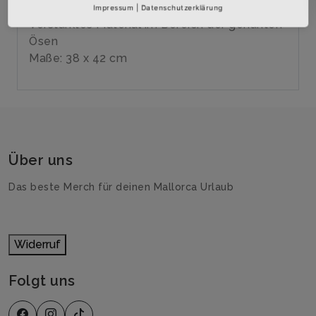
Kordelführung
Impressum
|
Datenschutzerklärung
Verstärktes Material im Bereich der genähten
Ösen
Maße: 38 x 42 cm
Über uns
Das beste Merch für deinen Mallorca Urlaub
Widerruf
Folgt uns