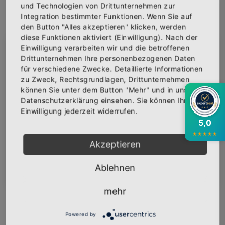
und Technologien von Drittunternehmen zur
Integration bestimmter Funktionen. Wenn Sie auf
den Button "Alles akzeptieren" klicken, werden
IN DEN WARENKORB
diese Funktionen aktiviert (Einwilligung). Nach der
Einwilligung verarbeiten wir und die betroffenen
×
Abonniere jetzt unseren Newsletter
Drittunternehmen Ihre personenbezogenen Daten
AUF DIE WUNSCHLISTE
für verschiedene Zwecke. Detaillierte Informationen
zu Zweck, Rechtsgrundlagen, Drittunternehmen
Bekomme die aktuellsten News über neue
können Sie unter dem Button "Mehr" und in unserer
Produkte und zudem einen 10% Gutschein für
Datenschutzerklärung einsehen. Sie können Ihre
deine nächste Bestellung.
BESCHREIBUNG
INFOS
BEWERTUNGEN
Einwilligung jederzeit widerrufen.
5,0
Über den Artikel
★
★
★
★
★
Akzeptieren
Baumwolltasche mit dem Logo "ALMKLAUSI"
veredelt.
Abonnieren
Ablehnen
140 g/m²
mehr
100% Baumwolle
Zusammenziehbare Tragekordel
Powered by
Durch Riegelnähte verstärkter Ausgang der