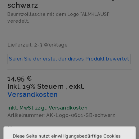
schwarz
Baumwolltasche mit dem Logo "ALMKLAUSI"
veredelt.
Lieferzeit: 2-3 Werktage
Seien Sie der erste, der dieses Produkt bewertet
14,95 €
Inkl. 19% Steuern
,
exkl.
Versandkosten
inkl. MwSt zzgl. Versandkosten
Artikelnummer: AK-Logo-0601-SB-schwarz
Menge
Diese Seite nutzt einwilligungsbedürftige Cookies