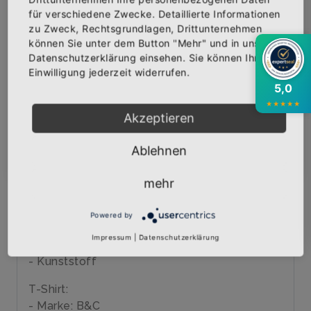
IN DEN WARENKORB
für verschiedene Zwecke. Detaillierte Informationen
zu Zweck, Rechtsgrundlagen, Drittunternehmen
Bekomme die aktuellsten News über neue
können Sie unter dem Button "Mehr" und in unserer
Produkte und zudem einen 10% Gutschein für
AUF DIE WUNSCHLISTE
Datenschutzerklärung einsehen. Sie können Ihre
deine nächste Bestellung.
Einwilligung jederzeit widerrufen.
5,0
★
★
★
★
★
BESCHREIBUNG
INFOS
BEWERTUNGEN
Akzeptieren
Über den Artikel
Abonnieren
Ablehnen
Set "SCHNELLE BRILLE" mit der Original
mehr
schnellen Brille und dem T-Shirt "NANCY
FRANCK".
Powered by
Brille:
Impressum
|
Datenschutzerklärung
- UV 400
- Kunststoff
T-Shirt:
- Marke: B&C