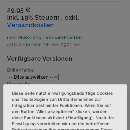
29,95 €
Inkl. 19% Steuern
,
exkl.
Versandkosten
inkl. MwSt zzgl. Versandkosten
Artikelnummer: NF-SB-0901-SET
Verfügbare Versionen
Brillenfarbe
Shirtgröße
Diese Seite nutzt einwilligungsbedürftige Cookies
und Technologien von Drittunternehmen zur
Menge
Integration bestimmter Funktionen. Wenn Sie auf
den Button "Alles akzeptieren" klicken, werden
diese Funktionen aktiviert (Einwilligung). Nach der
Einwilligung verarbeiten wir und die betroffenen
×
Abonniere jetzt unseren Newsletter
Drittunternehmen Ihre personenbezogenen Daten