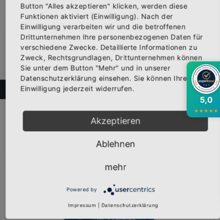
Button "Alles akzeptieren" klicken, werden diese
Funktionen aktiviert (Einwilligung). Nach der
Einwilligung verarbeiten wir und die betroffenen
×
Abonniere jetzt unseren Newsletter
Drittunternehmen Ihre personenbezogenen Daten für
verschiedene Zwecke. Detaillierte Informationen zu
Zweck, Rechtsgrundlagen, Drittunternehmen können
Bekomme die aktuellsten News über neue
Sie unter dem Button "Mehr" und in unserer
Produkte und zudem einen 10% Gutschein für
Datenschutzerklärung einsehen. Sie können Ihre
deine nächste Bestellung.
Sweat-Shirt "MEIKI RAKETE Logo" schwarz
Einwilligung jederzeit widerrufen.
FILTER
Vorderseite bedruckt mit dem Logo "MEIKI RAKETE" in gold. E...
5,0
29,95 €
★
★
★
★
★
Inkl. 19% Steuern
,
exkl.
Versandkosten
Akzeptieren
Abonnieren
Ablehnen
mehr
Powered by
Impressum
|
Datenschutzerklärung