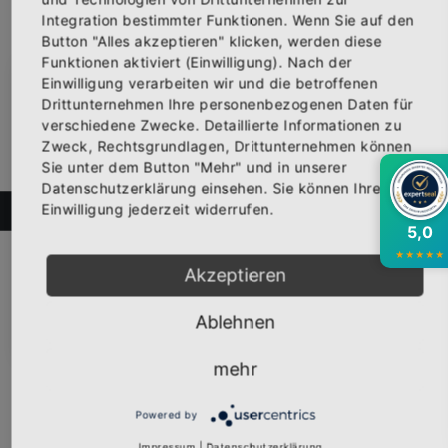
Integration bestimmter Funktionen. Wenn Sie auf den
Button "Alles akzeptieren" klicken, werden diese
Funktionen aktiviert (Einwilligung). Nach der
Einwilligung verarbeiten wir und die betroffenen
×
Abonniere jetzt unseren Newsletter
Drittunternehmen Ihre personenbezogenen Daten für
verschiedene Zwecke. Detaillierte Informationen zu
Zweck, Rechtsgrundlagen, Drittunternehmen können
Bekomme die aktuellsten News über neue
Sie unter dem Button "Mehr" und in unserer
Produkte und zudem einen 10% Gutschein für
Datenschutzerklärung einsehen. Sie können Ihre
deine nächste Bestellung.
Einwilligung jederzeit widerrufen.
FILTER
5,0
★
★
★
★
★
Akzeptieren
Girly-Shirt "UNBEKANNTES PFERD" schwarz
Vorderseite bedruckt mit dem Logo "UNBEKANNTES PFERD" Erhä...
Abonnieren
Ablehnen
19,95 €
Inkl. 19% Steuern
,
exkl.
Versandkosten
mehr
Powered by
Impressum
|
Datenschutzerklärung