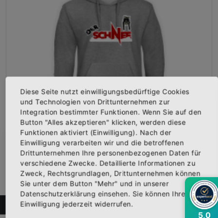
Diese Seite nutzt einwilligungsbedürftige Cookies
und Technologien von Drittunternehmen zur
Integration bestimmter Funktionen. Wenn Sie auf den
Button "Alles akzeptieren" klicken, werden diese
Kapuzen Sweat-Shirt "DER SCHNEE Logo" grau
Funktionen aktiviert (Einwilligung). Nach der
Vorderseite bedruckt mit dem Logo "DER SCHNEE". Erhältlich...
Einwilligung verarbeiten wir und die betroffenen
×
Abonniere jetzt unseren Newsletter
39,95 €
Drittunternehmen Ihre personenbezogenen Daten für
Inkl. 19% Steuern
,
exkl.
Versandkosten
verschiedene Zwecke. Detaillierte Informationen zu
Zweck, Rechtsgrundlagen, Drittunternehmen können
Bekomme die aktuellsten News über neue
Sie unter dem Button "Mehr" und in unserer
Produkte und zudem einen 10% Gutschein für
Datenschutzerklärung einsehen. Sie können Ihre
deine nächste Bestellung.
Einwilligung jederzeit widerrufen.
FILTER
5,0