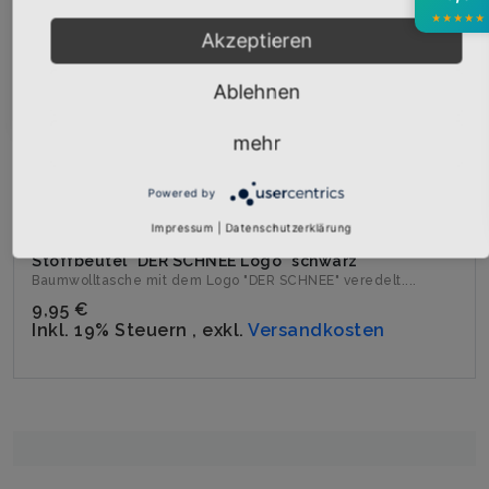
★
★
★
★
★
Akzeptieren
Abonnieren
Ablehnen
mehr
Powered by
Impressum
|
Datenschutzerklärung
Stoffbeutel "DER SCHNEE Logo" schwarz
Baumwolltasche mit dem Logo "DER SCHNEE" veredelt....
9,95 €
Inkl. 19% Steuern
,
exkl.
Versandkosten