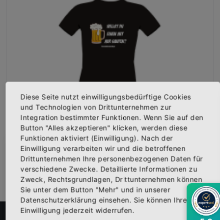
Diese Seite nutzt einwilligungsbedürftige Cookies
und Technologien von Drittunternehmen zur
Integration bestimmter Funktionen. Wenn Sie auf den
Button "Alles akzeptieren" klicken, werden diese
Girly-Shirt "WILLST DU EINEN MIT MIR SAUFEN?" schwarz
Funktionen aktiviert (Einwilligung). Nach der
Vorderseite bedruckt mit dem Logo "WILLST DU EINEN MIT MIR S...
Einwilligung verarbeiten wir und die betroffenen
×
Abonniere jetzt unseren Newsletter
Ab
19,95 €
Drittunternehmen Ihre personenbezogenen Daten für
Inkl. 19% Steuern
,
exkl.
Versandkosten
verschiedene Zwecke. Detaillierte Informationen zu
Zweck, Rechtsgrundlagen, Drittunternehmen können
Bekomme die aktuellsten News über neue
Sie unter dem Button "Mehr" und in unserer
Produkte und zudem einen 10% Gutschein für
Datenschutzerklärung einsehen. Sie können Ihre
deine nächste Bestellung.
Einwilligung jederzeit widerrufen.
FILTER