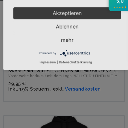
5,0
★
★
★
★
★
Akzeptieren
Abonnieren
Ablehnen
mehr
Powered by
Impressum
|
Datenschutzerklärung
Sweat-Shirt "WILLST DU EINEN MIT MIR SAUFEN?" schwarz
Vorderseite bedruckt mit dem Logo "WILLST DU EINEN MIT MIR S...
29,95 €
Inkl. 19% Steuern
,
exkl.
Versandkosten