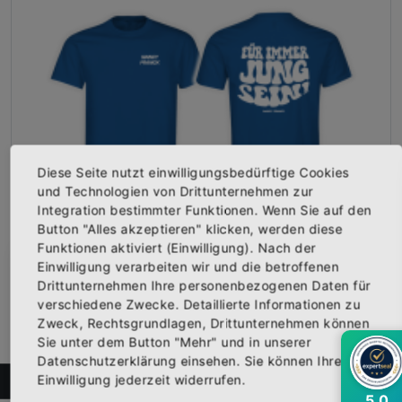
Diese Seite nutzt einwilligungsbedürftige Cookies
und Technologien von Drittunternehmen zur
Integration bestimmter Funktionen. Wenn Sie auf den
Button "Alles akzeptieren" klicken, werden diese
T-Shirt "FÜR IMMER JUNG SEIN" royal
Funktionen aktiviert (Einwilligung). Nach der
Vorderseite bedruckt mit dem Schriftzug "NANCY FRANCK".Rück...
Einwilligung verarbeiten wir und die betroffenen
×
Abonniere jetzt unseren Newsletter
Ab
24,95 €
Drittunternehmen Ihre personenbezogenen Daten für
Inkl. 19% Steuern
,
exkl.
Versandkosten
verschiedene Zwecke. Detaillierte Informationen zu
Zweck, Rechtsgrundlagen, Drittunternehmen können
Bekomme die aktuellsten News über neue
Sie unter dem Button "Mehr" und in unserer
Produkte und zudem einen 10% Gutschein für
Datenschutzerklärung einsehen. Sie können Ihre
deine nächste Bestellung.
Einwilligung jederzeit widerrufen.
FILTER
5,0