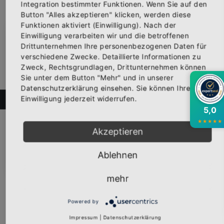
Integration bestimmter Funktionen. Wenn Sie auf den
Button "Alles akzeptieren" klicken, werden diese
Funktionen aktiviert (Einwilligung). Nach der
Einwilligung verarbeiten wir und die betroffenen
×
Abonniere jetzt unseren Newsletter
Drittunternehmen Ihre personenbezogenen Daten für
verschiedene Zwecke. Detaillierte Informationen zu
Zweck, Rechtsgrundlagen, Drittunternehmen können
Bekomme die aktuellsten News über neue
Sie unter dem Button "Mehr" und in unserer
Produkte und zudem einen 10% Gutschein für
Datenschutzerklärung einsehen. Sie können Ihre
deine nächste Bestellung.
Einwilligung jederzeit widerrufen.
FILTER
5,0
★
★
★
★
★
Girly-Shirt "FRISURENTOCHTER" weiß
Akzeptieren
Vorderseite bedruckt mit dem Logo "FRISURENTOCHTER". Erhäl...
Ab
19,95 €
Abonnieren
Ablehnen
Inkl. 19% Steuern
,
exkl.
Versandkosten
mehr
Powered by
Impressum
|
Datenschutzerklärung