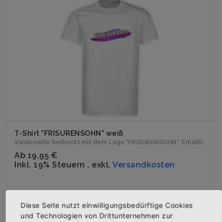
T-Shirt "FRISURENSOHN" weiß
Vorderseite bedruckt mit dem Logo "FRISURENSOHN". Erhältli...
Ab
19,95 €
Inkl. 19% Steuern
,
exkl.
Versandkosten
Diese Seite nutzt einwilligungsbedürftige Cookies
und Technologien von Drittunternehmen zur