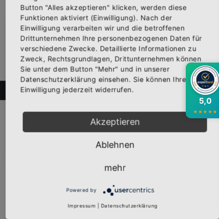
Button "Alles akzeptieren" klicken, werden diese
Funktionen aktiviert (Einwilligung). Nach der
Einwilligung verarbeiten wir und die betroffenen
×
Abonniere jetzt unseren Newsletter
Drittunternehmen Ihre personenbezogenen Daten für
verschiedene Zwecke. Detaillierte Informationen zu
Zweck, Rechtsgrundlagen, Drittunternehmen können
Bekomme die aktuellsten News über neue
Sie unter dem Button "Mehr" und in unserer
Produkte und zudem einen 10% Gutschein für
Datenschutzerklärung einsehen. Sie können Ihre
deine nächste Bestellung.
Einwilligung jederzeit widerrufen.
FILTER
Girly-Shirt "MALLE UND ICH" schwarz
5,0
Vorderseite bedruckt mit dem Logo "MALLE UND ICH". Erhältl...
★
★
★
★
★
19,95 €
Akzeptieren
Inkl. 19% Steuern
,
exkl.
Versandkosten
Abonnieren
Ablehnen
mehr
Powered by
Impressum
|
Datenschutzerklärung