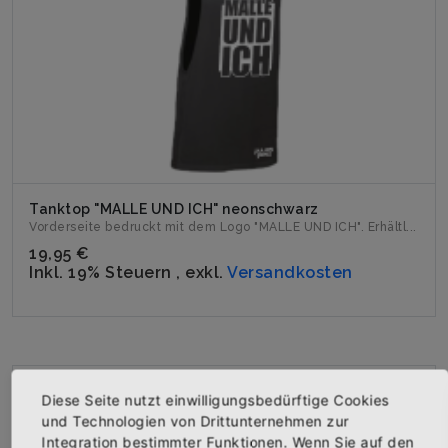
Tanktop "MALLE UND ICH" neonschwarz
Vorderseite bedruckt mit dem Logo "MALLE UND ICH". Erhältl...
19,95 €
Inkl. 19% Steuern
,
exkl.
Versandkosten
Diese Seite nutzt einwilligungsbedürftige Cookies
und Technologien von Drittunternehmen zur
Integration bestimmter Funktionen. Wenn Sie auf den