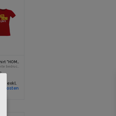
Girly-Shirt "HOMEGIRLS" rot
Vorderseite bedruckt mit dem Logo "HOMEGIRLS". Erhältlich ...
€
19%
rn
,
exkl.
ndkosten
×