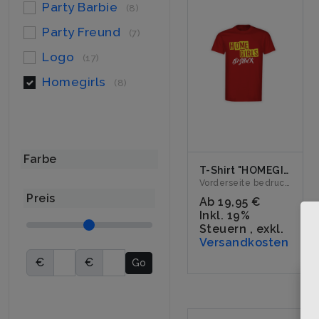
Party Barbie
(8)
Party Freund
(7)
Logo
(17)
Homegirls
(8)
Farbe
T-Shirt "HOMEGIRLS" rot
Vorderseite bedruckt mit dem Logo "HOMEGIRLS". Erhältlich ...
Preis
Ab
19,95 €
Inkl. 19%
Steuern
,
exkl.
Versandkosten
€
€
Go