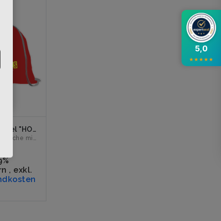
5,0
★
★
★
★
★
Stoffbeutel "HOMEGIRLS" rot
Baumwolltasche mit dem Logo "HOMEGIRLS" veredelt....
€
19%
rn
,
exkl.
ndkosten