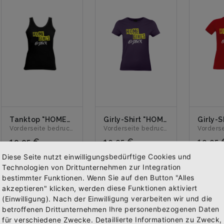
Tanktop "HOMEGIRLS" schwarz
Girly-Shirt "HOMEGIRLS" schwarz
Vorderseite bedruckt mit dem Logo "HOMEGIRLS". Erhältlich ...
Vorderseite bedruckt mit dem Logo "HOMEGIRLS". Erhältlich ...
19,95 €
19,95 €
19,95 
Inkl. 19%
Inkl. 19%
Inkl. 
Diese Seite nutzt einwilligungsbedürftige Cookies und
Steuern
,
exkl.
Steuern
,
exkl.
Steue
Technologien von Drittunternehmen zur Integration
Versandkosten
Versandkosten
Versa
bestimmter Funktionen. Wenn Sie auf den Button "Alles
akzeptieren" klicken, werden diese Funktionen aktiviert
(Einwilligung). Nach der Einwilligung verarbeiten wir und die
Abonniere jetzt unseren Newsletter
betroffenen Drittunternehmen Ihre personenbezogenen Daten
für verschiedene Zwecke. Detaillierte Informationen zu Zweck,