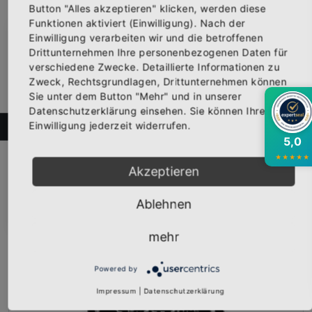
Button "Alles akzeptieren" klicken, werden diese
Funktionen aktiviert (Einwilligung). Nach der
Einwilligung verarbeiten wir und die betroffenen
×
Abonniere jetzt unseren Newsletter
Drittunternehmen Ihre personenbezogenen Daten für
verschiedene Zwecke. Detaillierte Informationen zu
Zweck, Rechtsgrundlagen, Drittunternehmen können
Bekomme die aktuellsten News über neue
Sie unter dem Button "Mehr" und in unserer
Produkte und zudem einen 10% Gutschein für
Datenschutzerklärung einsehen. Sie können Ihre
deine nächste Bestellung.
Sweat-Shirt "TRETBOOT" schwarz
Einwilligung jederzeit widerrufen.
FILTER
Vorderseite bedruckt mit dem Logo "TRETBOOT". Erhältlich i...
5,0
29,95 €
★
★
★
★
★
Inkl. 19% Steuern
,
exkl.
Versandkosten
Akzeptieren
Abonnieren
Ablehnen
mehr
Powered by
Impressum
|
Datenschutzerklärung