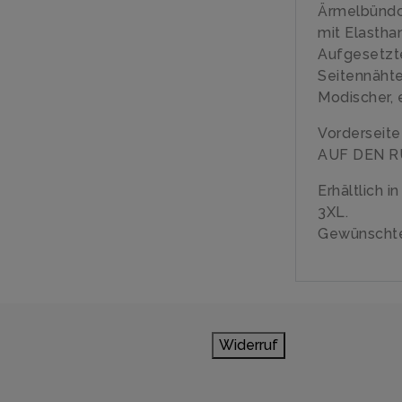
Ärmelbündch
mit Elastha
Aufgesetzt
Seitennäht
Modischer, 
Vorderseit
AUF DEN R
Erhältlich i
3XL.
Gewünschte
Widerruf