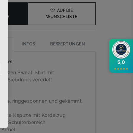
DEN
AUF DIE
KORB
WUNSCHLISTE
×
UNG
INFOS
BEWERTUNGEN
rtikel
5,0
★
★
★
★
★
apuzen Sweat-Shirt mit
em Siebdruck veredelt
lle, ringgesponnen und gekämmt,
ter
legte Kapuze mit Kordelzug
im Schulterbereich
 Ärmel