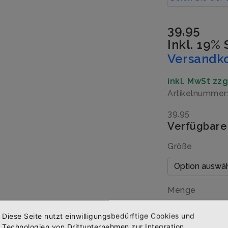
39,95
Inkl. 19%
Versandk
inkl. MwSt zz
Artikelnumme
39,95
Verfügbare
Größe
Menge
Diese Seite nutzt einwilligungsbedürftige Cookies und
Technologien von Drittunternehmen zur Integration