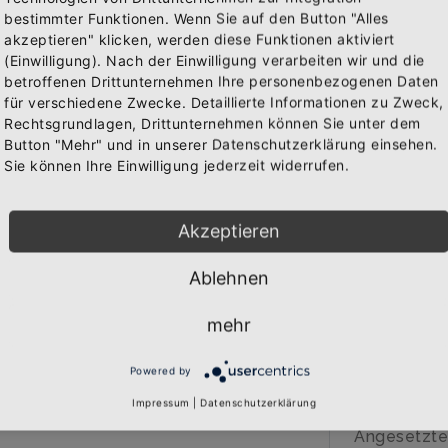
bestimmter Funktionen. Wenn Sie auf den Button "Alles
IN 
akzeptieren" klicken, werden diese Funktionen aktiviert
WAREN
(Einwilligung). Nach der Einwilligung verarbeiten wir und die
Abonniere jetzt unseren Newsletter
betroffenen Drittunternehmen Ihre personenbezogenen Daten
für verschiedene Zwecke. Detaillierte Informationen zu Zweck,
Rechtsgrundlagen, Drittunternehmen können Sie unter dem
Bekomme die aktuellsten News über neue Produkte und
Button "Mehr" und in unserer Datenschutzerklärung einsehen.
BESCHREIB
zudem einen 10% Gutschein für deine nächste
Sie können Ihre Einwilligung jederzeit widerrufen.
Bestellung.
Über den A
Akzeptieren
Qualitäts-K
hochwertig
Ablehnen
Abonnieren
Marke: B&C
280 gr/qm
mehr
80% Baumwo
20% Polyes
Powered by
Doppelt ge
Impressum
|
Datenschutzerklärung
Doppelnaht 
Angesetzte