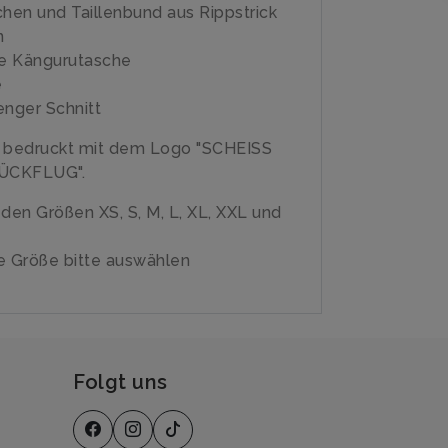
en und Taillenbund aus Rippstrick
n
e Kängurutasche
e
enger Schnitt
e bedruckt mit dem Logo "SCHEISS
ÜCKFLUG".
n den Größen XS, S, M, L, XL, XXL und
 Größe bitte auswählen
Folgt uns