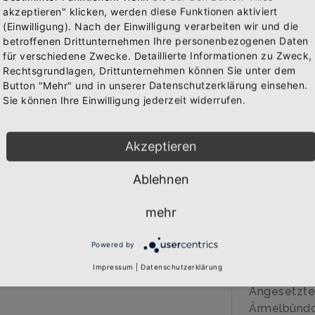
IN 
akzeptieren" klicken, werden diese Funktionen aktiviert
WAREN
(Einwilligung). Nach der Einwilligung verarbeiten wir und die
Abonniere jetzt unseren Newsletter
betroffenen Drittunternehmen Ihre personenbezogenen Daten
für verschiedene Zwecke. Detaillierte Informationen zu Zweck,
Rechtsgrundlagen, Drittunternehmen können Sie unter dem
Bekomme die aktuellsten News über neue Produkte und
Button "Mehr" und in unserer Datenschutzerklärung einsehen.
zudem einen 10% Gutschein für deine nächste
BESCHREIB
Sie können Ihre Einwilligung jederzeit widerrufen.
Bestellung.
Über den A
Akzeptieren
Qualitäts-K
hochwertig
Ablehnen
Abonnieren
Marke: B&C
280 gr/qm
mehr
80% Baumwo
20% Polyes
Powered by
Doppelt ge
Impressum
|
Datenschutzerklärung
Doppelnaht 
Angesetzte
Ärmelbündch