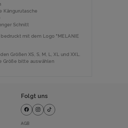
n
e Kängurutasche
e
enger Schnitt
e bedruckt mit dem Logo "MELANIE
n den Größen XS, S, M, L, XL und XXL.
 Größe bitte auswählen
Folgt uns
AGB