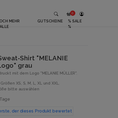
0
OCH MEHR
GUTSCHEINE
% SALE
ALLE
%
Sweat-Shirt "MELANIE
ogo" grau
druckt mit dem Logo "MELANIE MÜLLER".
n Größen XS, S, M, L, XL und XXL.
ße bitte auswählen
 Tage
erste, der dieses Produkt bewertet