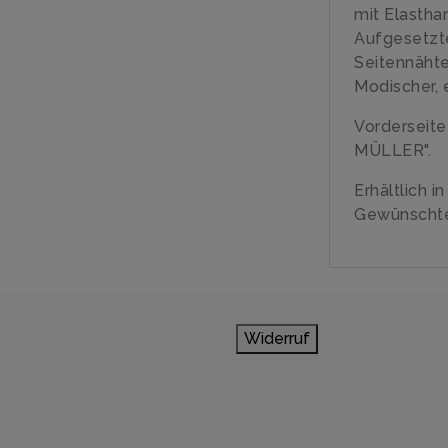
mit Elastha
Aufgesetzt
Seitennäht
Modischer, 
Vorderseit
MÜLLER".
Erhältlich i
Gewünschte
Widerruf