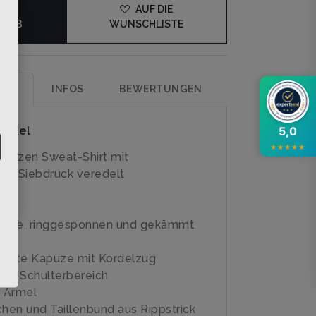
DEN
AUF DIE
KORB
WUNSCHLISTE
×
UNG
INFOS
BEWERTUNGEN
rtikel
5,0
★
★
★
★
★
apuzen Sweat-Shirt mit
em Siebdruck veredelt
lle, ringgesponnen und gekämmt,
ter
legte Kapuze mit Kordelzug
im Schulterbereich
 Ärmel
en und Taillenbund aus Rippstrick