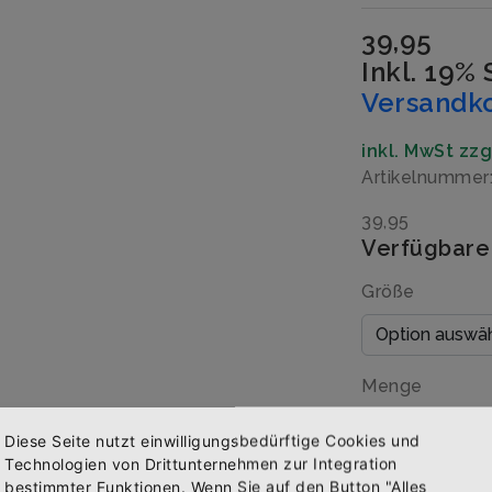
39,95
Inkl. 19%
Versandk
inkl. MwSt zz
Artikelnumme
39,95
Verfügbare
Größe
Menge
Diese Seite nutzt einwilligungsbedürftige Cookies und
Technologien von Drittunternehmen zur Integration
bestimmter Funktionen. Wenn Sie auf den Button "Alles