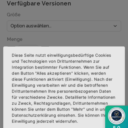
Verfügbare Versionen
Größe
Menge
Diese Seite nutzt einwilligungsbedürftige Cookies
und Technologien von Drittunternehmen zur
Integration bestimmter Funktionen. Wenn Sie auf
IN DEN WARENKORB
den Button "Alles akzeptieren" klicken, werden
diese Funktionen aktiviert (Einwilligung). Nach der
Einwilligung verarbeiten wir und die betroffenen
×
Abonniere jetzt unseren Newsletter
AUF DIE WUNSCHLISTE
Drittunternehmen Ihre personenbezogenen Daten
für verschiedene Zwecke. Detaillierte Informationen
zu Zweck, Rechtsgrundlagen, Drittunternehmen
Bekomme die aktuellsten News über neue
können Sie unter dem Button "Mehr" und in unserer
Produkte und zudem einen 10% Gutschein für
BESCHREIBUNG
INFOS
BEWERTUNGEN
Datenschutzerklärung einsehen. Sie können Ihre
deine nächste Bestellung.
Einwilligung jederzeit widerrufen.
Über den Artikel
5,0