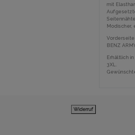
mit Elastha
Aufgesetzt
Seitennäht
Modischer, 
Vorderseit
BENZ ARMY
Erhältlich i
3XL.
Gewünschte
Widerruf