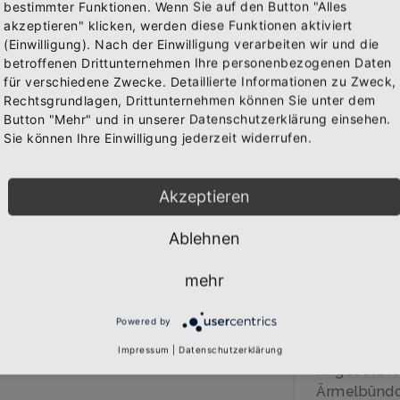
bestimmter Funktionen. Wenn Sie auf den Button "Alles
IN 
akzeptieren" klicken, werden diese Funktionen aktiviert
WAREN
(Einwilligung). Nach der Einwilligung verarbeiten wir und die
Abonniere jetzt unseren Newsletter
betroffenen Drittunternehmen Ihre personenbezogenen Daten
für verschiedene Zwecke. Detaillierte Informationen zu Zweck,
Rechtsgrundlagen, Drittunternehmen können Sie unter dem
Bekomme die aktuellsten News über neue Produkte und
BESCHREIB
Button "Mehr" und in unserer Datenschutzerklärung einsehen.
zudem einen 10% Gutschein für deine nächste
Sie können Ihre Einwilligung jederzeit widerrufen.
Bestellung.
Über den A
Akzeptieren
Qualitäts-K
hochwertig
Ablehnen
Marke: B&C
Abonnieren
280 gr/qm
mehr
80% Baumwo
20% Polyes
Powered by
Doppelt ge
Doppelnaht 
Impressum
|
Datenschutzerklärung
Angesetzte
Ärmelbündch