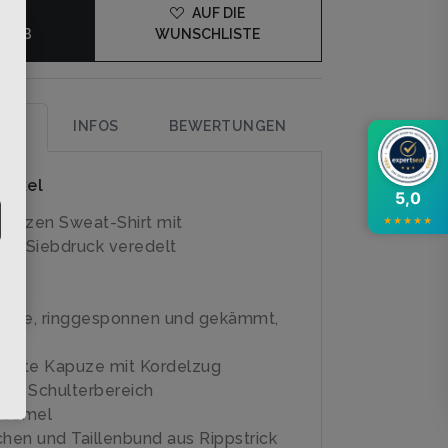
DEN
AUF DIE
KORB
WUNSCHLISTE
×
UNG
INFOS
BEWERTUNGEN
rtikel
5,0
apuzen Sweat-Shirt mit
★
★
★
★
★
em Siebdruck veredelt
lle, ringgesponnen und gekämmt,
ter
legte Kapuze mit Kordelzug
im Schulterbereich
 Ärmel
en und Taillenbund aus Rippstrick