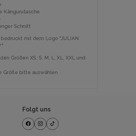
n
e Kängurutasche
e
enger Schnitt
e bedruckt mit dem Logo "JULIAN
".
n den Größen XS, S, M, L, XL, XXL und
 Größe bitte auswählen
Folgt uns