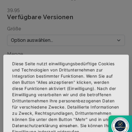
39,95
Verfügbare Versionen
Größe
Menge
Diese Seite nutzt einwilligungsbedürftige Cookies
und Technologien von Drittunternehmen zur
Integration bestimmter Funktionen. Wenn Sie auf
den Button "Alles akzeptieren" klicken, werden
IN DEN WARENKORB
diese Funktionen aktiviert (Einwilligung). Nach der
Einwilligung verarbeiten wir und die betroffenen
×
Abonniere jetzt unseren Newsletter
Drittunternehmen Ihre personenbezogenen Daten
AUF DIE WUNSCHLISTE
für verschiedene Zwecke. Detaillierte Informationen
zu Zweck, Rechtsgrundlagen, Drittunternehmen
Bekomme die aktuellsten News über neue
können Sie unter dem Button "Mehr" und in unserer
Produkte und zudem einen 10% Gutschein für
Datenschutzerklärung einsehen. Sie können Ihre
deine nächste Bestellung.
BESCHREIBUNG
INFOS
BEWERTUNGEN
Einwilligung jederzeit widerrufen.