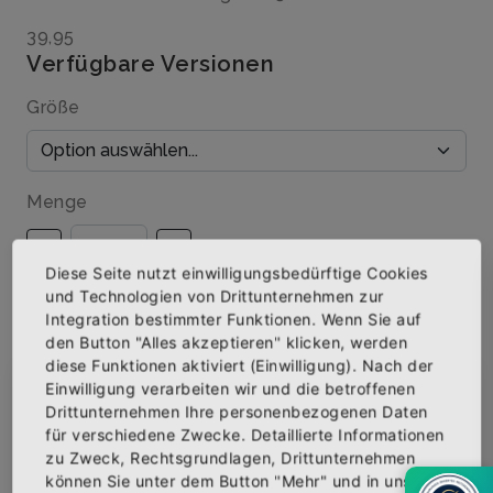
39,95
Verfügbare Versionen
Größe
Menge
Diese Seite nutzt einwilligungsbedürftige Cookies
und Technologien von Drittunternehmen zur
Integration bestimmter Funktionen. Wenn Sie auf
IN DEN WARENKORB
den Button "Alles akzeptieren" klicken, werden
diese Funktionen aktiviert (Einwilligung). Nach der
AUF DIE WUNSCHLISTE
Einwilligung verarbeiten wir und die betroffenen
×
Abonniere jetzt unseren Newsletter
Drittunternehmen Ihre personenbezogenen Daten
für verschiedene Zwecke. Detaillierte Informationen
zu Zweck, Rechtsgrundlagen, Drittunternehmen
Bekomme die aktuellsten News über neue
BESCHREIBUNG
INFOS
BEWERTUNGEN
können Sie unter dem Button "Mehr" und in unserer
Produkte und zudem einen 10% Gutschein für