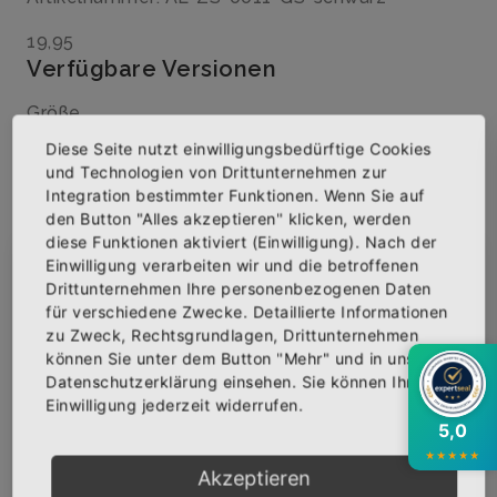
19,95
Verfügbare Versionen
Größe
Diese Seite nutzt einwilligungsbedürftige Cookies
und Technologien von Drittunternehmen zur
Integration bestimmter Funktionen. Wenn Sie auf
Menge
den Button "Alles akzeptieren" klicken, werden
diese Funktionen aktiviert (Einwilligung). Nach der
Einwilligung verarbeiten wir und die betroffenen
×
Abonniere jetzt unseren Newsletter
Drittunternehmen Ihre personenbezogenen Daten
für verschiedene Zwecke. Detaillierte Informationen
IN DEN WARENKORB
zu Zweck, Rechtsgrundlagen, Drittunternehmen
Bekomme die aktuellsten News über neue
können Sie unter dem Button "Mehr" und in unserer
Produkte und zudem einen 10% Gutschein für
Datenschutzerklärung einsehen. Sie können Ihre
deine nächste Bestellung.
AUF DIE WUNSCHLISTE
Einwilligung jederzeit widerrufen.
5,0
★
★
★
★
★
Akzeptieren
BESCHREIBUNG
INFOS
BEWERTUNGEN