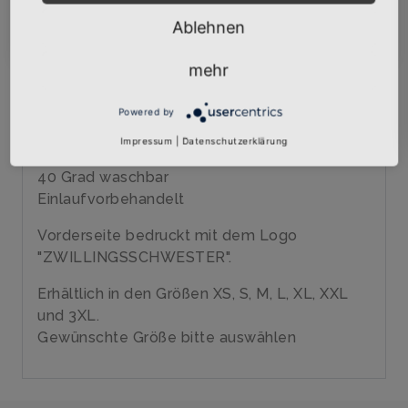
Abonnieren
Ablehnen
Über den Artikel
Qualitäts-Girly-Shirt mit hochwertigem
mehr
Siebdruck veredelt
Marke: B&C
Powered by
185 gr/qm
Impressum
|
Datenschutzerklärung
100% Baumwolle, ringgesponnenes Jersey
40 Grad waschbar
Einlaufvorbehandelt
Vorderseite bedruckt mit dem Logo
"ZWILLINGSSCHWESTER".
Erhältlich in den Größen XS, S, M, L, XL, XXL
und 3XL.
Gewünschte Größe bitte auswählen