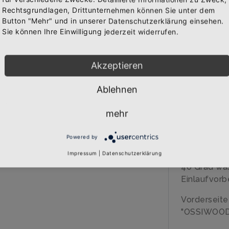
WAREN
Rechtsgrundlagen, Drittunternehmen können Sie unter dem
Bekomme die aktuellsten News über neue Produkte und
Button "Mehr" und in unserer Datenschutzerklärung einsehen.
zudem einen 10% Gutschein für deine nächste
Sie können Ihre Einwilligung jederzeit widerrufen.
Bestellung.
BESCHREIB
Akzeptieren
Über den A
Ablehnen
Abonnieren
Qualitäts-G
mehr
veredelt
Marke: B&C
Powered by
185 gr/qm
100% Baumw
Impressum
|
Datenschutzerklärung
40 Grad wa
Einlaufvorb
Vorderseite
"OSSIWOOD