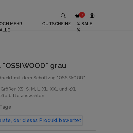
0
OCH MEHR
GUTSCHEINE
% SALE
ALLE
%
rt "OSSIWOOD" grau
druckt mit dem Schriftzug "OSSIWOOD".
n Größen XS, S, M, L, XL, XXL und 3XL.
ße bitte auswählen
 Tage
erste, der dieses Produkt bewertet