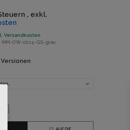
 Steuern
,
exkl.
osten
gl. Versandkosten
r: MM-OW-0014-GS-grau
 Versionen
×
DEN
AUF DIE