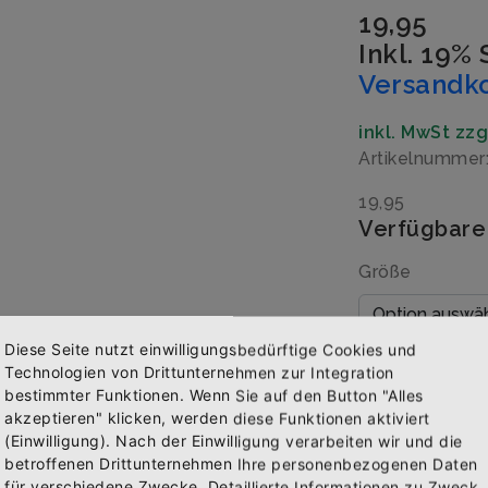
19,95
Inkl. 19%
Versandk
inkl. MwSt zz
Artikelnumme
19,95
Verfügbare
Größe
Diese Seite nutzt einwilligungsbedürftige Cookies und
Menge
Technologien von Drittunternehmen zur Integration
bestimmter Funktionen. Wenn Sie auf den Button "Alles
akzeptieren" klicken, werden diese Funktionen aktiviert
(Einwilligung). Nach der Einwilligung verarbeiten wir und die
Abonniere jetzt unseren Newsletter
betroffenen Drittunternehmen Ihre personenbezogenen Daten
IN 
für verschiedene Zwecke. Detaillierte Informationen zu Zweck,