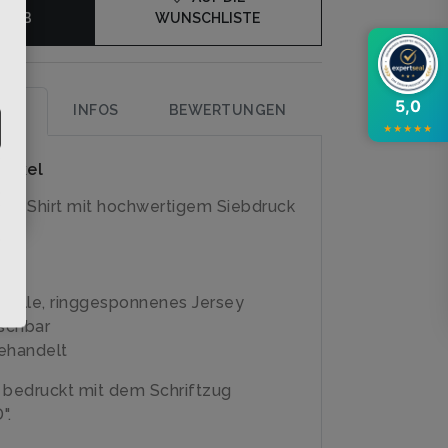
KORB
WUNSCHLISTE
5,0
UNG
INFOS
BEWERTUNGEN
★
★
★
★
★
rtikel
irly-Shirt mit hochwertigem Siebdruck
olle, ringgesponnenes Jersey
schbar
ehandelt
 bedruckt mit dem Schriftzug
".