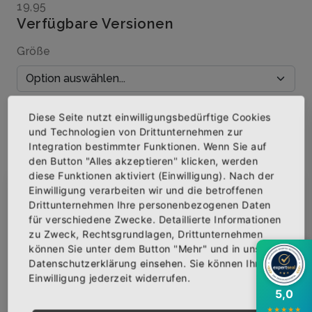
19,95
Verfügbare Versionen
Größe
Menge
Diese Seite nutzt einwilligungsbedürftige Cookies
und Technologien von Drittunternehmen zur
Integration bestimmter Funktionen. Wenn Sie auf
den Button "Alles akzeptieren" klicken, werden
diese Funktionen aktiviert (Einwilligung). Nach der
IN DEN WARENKORB
Einwilligung verarbeiten wir und die betroffenen
×
Abonniere jetzt unseren Newsletter
Drittunternehmen Ihre personenbezogenen Daten
für verschiedene Zwecke. Detaillierte Informationen
AUF DIE WUNSCHLISTE
zu Zweck, Rechtsgrundlagen, Drittunternehmen
Bekomme die aktuellsten News über neue
können Sie unter dem Button "Mehr" und in unserer
Produkte und zudem einen 10% Gutschein für
Datenschutzerklärung einsehen. Sie können Ihre
deine nächste Bestellung.
Einwilligung jederzeit widerrufen.
BESCHREIBUNG
INFOS
BEWERTUNGEN
5,0
★
★
★
★
★