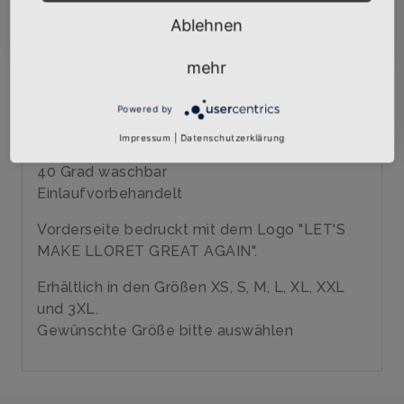
Abonnieren
Ablehnen
Über den Artikel
Qualitäts-Girly-Shirt mit hochwertigem
mehr
Siebdruck veredelt
Marke: B&C
Powered by
185 gr/qm
Impressum
|
Datenschutzerklärung
100% Baumwolle, ringgesponnenes Jersey
40 Grad waschbar
Einlaufvorbehandelt
Vorderseite bedruckt mit dem Logo "LET'S
MAKE LLORET GREAT AGAIN".
Erhältlich in den Größen XS, S, M, L, XL, XXL
und 3XL.
Gewünschte Größe bitte auswählen