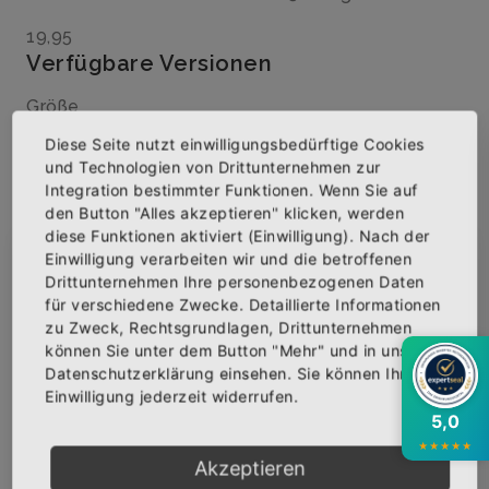
19,95
Verfügbare Versionen
Größe
Diese Seite nutzt einwilligungsbedürftige Cookies
und Technologien von Drittunternehmen zur
Integration bestimmter Funktionen. Wenn Sie auf
Menge
den Button "Alles akzeptieren" klicken, werden
diese Funktionen aktiviert (Einwilligung). Nach der
Einwilligung verarbeiten wir und die betroffenen
×
Abonniere jetzt unseren Newsletter
Drittunternehmen Ihre personenbezogenen Daten
für verschiedene Zwecke. Detaillierte Informationen
IN DEN WARENKORB
zu Zweck, Rechtsgrundlagen, Drittunternehmen
Bekomme die aktuellsten News über neue
können Sie unter dem Button "Mehr" und in unserer
Produkte und zudem einen 10% Gutschein für
Datenschutzerklärung einsehen. Sie können Ihre
AUF DIE WUNSCHLISTE
deine nächste Bestellung.
Einwilligung jederzeit widerrufen.
5,0
★
★
★
★
★
Akzeptieren
BESCHREIBUNG
INFOS
BEWERTUNGEN