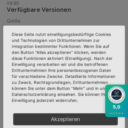
19,95
Verfügbare Versionen
Größe
Diese Seite nutzt einwilligungsbedürftige Cookies
und Technologien von Drittunternehmen zur
Menge
Integration bestimmter Funktionen. Wenn Sie auf
den Button "Alles akzeptieren" klicken, werden
diese Funktionen aktiviert (Einwilligung). Nach der
Einwilligung verarbeiten wir und die betroffenen
×
Abonniere jetzt unseren Newsletter
Drittunternehmen Ihre personenbezogenen Daten
für verschiedene Zwecke. Detaillierte Informationen
IN DEN WARENKORB
zu Zweck, Rechtsgrundlagen, Drittunternehmen
Bekomme die aktuellsten News über neue
können Sie unter dem Button "Mehr" und in unserer
Produkte und zudem einen 10% Gutschein für
AUF DIE WUNSCHLISTE
Datenschutzerklärung einsehen. Sie können Ihre
deine nächste Bestellung.
Einwilligung jederzeit widerrufen.
5,0
★
★
★
★
★
BESCHREIBUNG
INFOS
BEWERTUNGEN
Akzeptieren