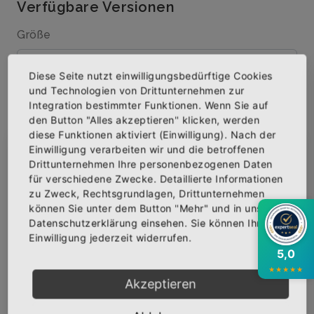
Verfügbare Versionen
Größe
Diese Seite nutzt einwilligungsbedürftige Cookies
und Technologien von Drittunternehmen zur
Menge
Integration bestimmter Funktionen. Wenn Sie auf
den Button "Alles akzeptieren" klicken, werden
diese Funktionen aktiviert (Einwilligung). Nach der
Einwilligung verarbeiten wir und die betroffenen
×
Abonniere jetzt unseren Newsletter
Drittunternehmen Ihre personenbezogenen Daten
IN DEN WARENKORB
für verschiedene Zwecke. Detaillierte Informationen
zu Zweck, Rechtsgrundlagen, Drittunternehmen
Bekomme die aktuellsten News über neue
können Sie unter dem Button "Mehr" und in unserer
AUF DIE WUNSCHLISTE
Produkte und zudem einen 10% Gutschein für
Datenschutzerklärung einsehen. Sie können Ihre
deine nächste Bestellung.
Einwilligung jederzeit widerrufen.
5,0
★
★
★
★
★
BESCHREIBUNG
INFOS
BEWERTUNGEN
Akzeptieren
Über den Artikel
Abonnieren