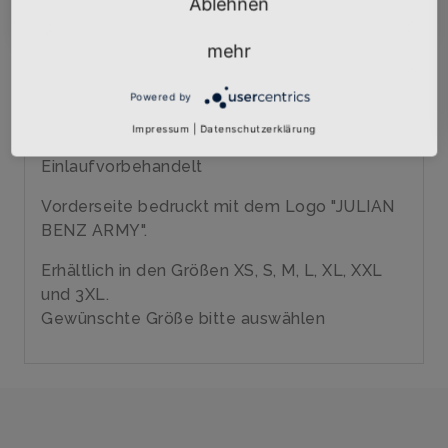
Ablehnen
Qualitäts-Girly-Shirt mit hochwertigem
Siebdruck veredelt
mehr
Marke: B&C
185 gr/qm
Powered by
100% Baumwolle, ringgesponnenes Jersey
Impressum
|
Datenschutzerklärung
40 Grad waschbar
Einlaufvorbehandelt
Vorderseite bedruckt mit dem Logo "JULIAN
BENZ ARMY".
Erhältlich in den Größen XS, S, M, L, XL, XXL
und 3XL.
Gewünschte Größe bitte auswählen