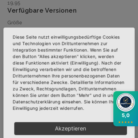
19,95
Verfügbare Versionen
Größe
Diese Seite nutzt einwilligungsbedürftige Cookies
und Technologien von Drittunternehmen zur
Menge
Integration bestimmter Funktionen. Wenn Sie auf
den Button "Alles akzeptieren" klicken, werden
diese Funktionen aktiviert (Einwilligung). Nach der
Einwilligung verarbeiten wir und die betroffenen
×
Abonniere jetzt unseren Newsletter
Drittunternehmen Ihre personenbezogenen Daten
für verschiedene Zwecke. Detaillierte Informationen
IN DEN WARENKORB
zu Zweck, Rechtsgrundlagen, Drittunternehmen
Bekomme die aktuellsten News über neue
können Sie unter dem Button "Mehr" und in unserer
Produkte und zudem einen 10% Gutschein für
AUF DIE WUNSCHLISTE
Datenschutzerklärung einsehen. Sie können Ihre
deine nächste Bestellung.
Einwilligung jederzeit widerrufen.
5,0
★
★
★
★
★
BESCHREIBUNG
INFOS
BEWERTUNGEN
Akzeptieren