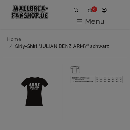
0
Menu
Home
Girly-Shirt "JULIAN BENZ ARMY" schwarz