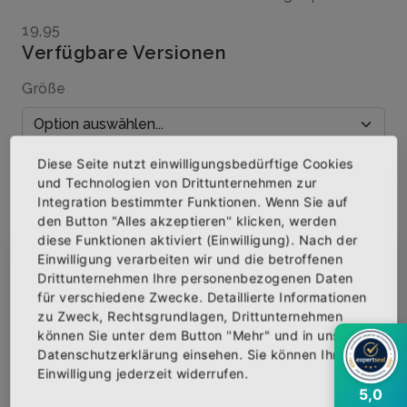
19,95
Verfügbare Versionen
Größe
Diese Seite nutzt einwilligungsbedürftige Cookies
Menge
und Technologien von Drittunternehmen zur
Integration bestimmter Funktionen. Wenn Sie auf
den Button "Alles akzeptieren" klicken, werden
diese Funktionen aktiviert (Einwilligung). Nach der
Einwilligung verarbeiten wir und die betroffenen
×
Abonniere jetzt unseren Newsletter
IN DEN WARENKORB
Drittunternehmen Ihre personenbezogenen Daten
für verschiedene Zwecke. Detaillierte Informationen
zu Zweck, Rechtsgrundlagen, Drittunternehmen
AUF DIE WUNSCHLISTE
Bekomme die aktuellsten News über neue
können Sie unter dem Button "Mehr" und in unserer
Produkte und zudem einen 10% Gutschein für
Datenschutzerklärung einsehen. Sie können Ihre
deine nächste Bestellung.
Einwilligung jederzeit widerrufen.
5,0
BESCHREIBUNG
INFOS
BEWERTUNGEN