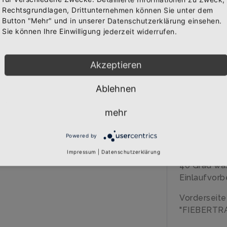
WAREN
Rechtsgrundlagen, Drittunternehmen können Sie unter dem
Bekomme die aktuellsten News über neue Produkte und
Button "Mehr" und in unserer Datenschutzerklärung einsehen.
zudem einen 10% Gutschein für deine nächste
Sie können Ihre Einwilligung jederzeit widerrufen.
Bestellung.
BESCHREIB
Akzeptieren
Über den A
Ablehnen
Abonnieren
Qualitäts-G
mehr
veredelt
Marke: B&C
Powered by
185 gr/qm
100% Baumw
Impressum
|
Datenschutzerklärung
40 Grad wa
Einlaufvorb
Vorderseit
"FIEBERTR