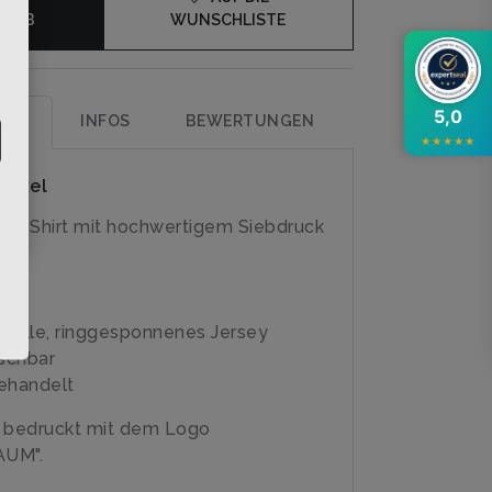
KORB
WUNSCHLISTE
5,0
UNG
INFOS
BEWERTUNGEN
★
★
★
★
★
rtikel
irly-Shirt mit hochwertigem Siebdruck
olle, ringgesponnenes Jersey
schbar
ehandelt
e bedruckt mit dem Logo
AUM".