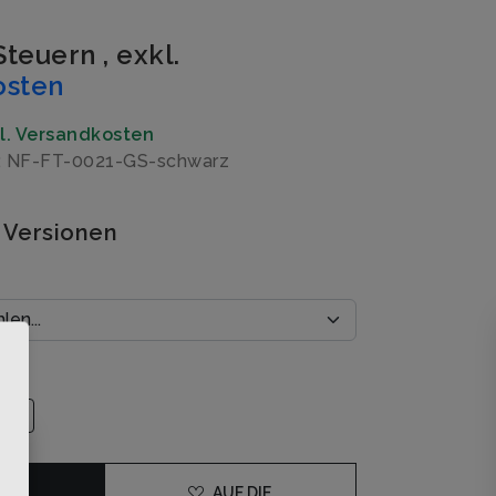
 Steuern
,
exkl.
osten
gl. Versandkosten
: NF-FT-0021-GS-schwarz
 Versionen
×
DEN
AUF DIE