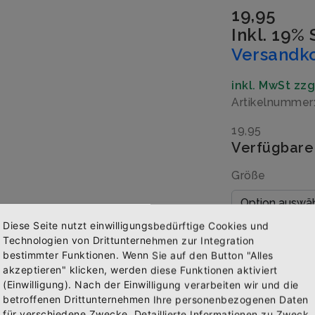
19,95
Inkl. 19%
Versandk
inkl. MwSt zz
Artikelnummer
19,95
Verfügbare
Größe
Diese Seite nutzt einwilligungsbedürftige Cookies und
Menge
Technologien von Drittunternehmen zur Integration
bestimmter Funktionen. Wenn Sie auf den Button "Alles
akzeptieren" klicken, werden diese Funktionen aktiviert
(Einwilligung). Nach der Einwilligung verarbeiten wir und die
Abonniere jetzt unseren Newsletter
betroffenen Drittunternehmen Ihre personenbezogenen Daten
IN 
für verschiedene Zwecke. Detaillierte Informationen zu Zweck,