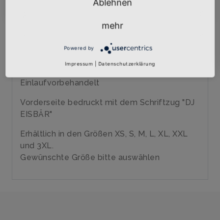
Ablehnen
Qualitäts-Girly-Shirt mit hochwertigem
Siebdruck veredelt
mehr
Marke: B&C
185 gr/qm
Powered by
100% Baumwolle, ringgesponnenes Jersey
Impressum
|
Datenschutzerklärung
40 Grad waschbar
Einlaufvorbehandelt
Vorderseite bedruckt mit dem Schriftzug "DJ
EISBÄR"
Erhältlich in den Größen XS, S, M, L, XL, XXL
und 3XL.
Gewünschte Größe bitte auswählen