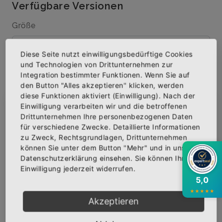
Verfügbare Versionen
Größe
Diese Seite nutzt einwilligungsbedürftige Cookies
und Technologien von Drittunternehmen zur
Menge
Integration bestimmter Funktionen. Wenn Sie auf
den Button "Alles akzeptieren" klicken, werden
diese Funktionen aktiviert (Einwilligung). Nach der
Einwilligung verarbeiten wir und die betroffenen
×
Abonniere jetzt unseren Newsletter
Drittunternehmen Ihre personenbezogenen Daten
IN DEN WARENKORB
für verschiedene Zwecke. Detaillierte Informationen
zu Zweck, Rechtsgrundlagen, Drittunternehmen
Bekomme die aktuellsten News über neue
können Sie unter dem Button "Mehr" und in unserer
AUF DIE WUNSCHLISTE
Produkte und zudem einen 10% Gutschein für
Datenschutzerklärung einsehen. Sie können Ihre
deine nächste Bestellung.
Einwilligung jederzeit widerrufen.
5,0
★
★
★
★
★
BESCHREIBUNG
INFOS
BEWERTUNGEN
Akzeptieren
Über den Artikel
Abonnieren