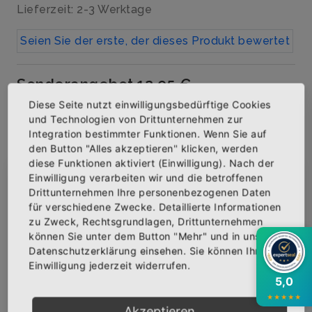
Lieferzeit: 2-3 Werktage
Seien Sie der erste, der dieses Produkt bewertet
Sonderangebot
12,95 €
(13%
Diese Seite nutzt einwilligungsbedürftige Cookies
Normalpreis
14,95 €
Inkl. 19% Steuern
,
exkl.
off)
und Technologien von Drittunternehmen zur
Integration bestimmter Funktionen. Wenn Sie auf
Versandkosten
den Button "Alles akzeptieren" klicken, werden
diese Funktionen aktiviert (Einwilligung). Nach der
inkl. MwSt zzgl. Versandkosten
Einwilligung verarbeiten wir und die betroffenen
×
Abonniere jetzt unseren Newsletter
Artikelnummer: AK-MIWV-0101-FH
Drittunternehmen Ihre personenbezogenen Daten
für verschiedene Zwecke. Detaillierte Informationen
Menge
zu Zweck, Rechtsgrundlagen, Drittunternehmen
Bekomme die aktuellsten News über neue
können Sie unter dem Button "Mehr" und in unserer
Produkte und zudem einen 10% Gutschein für
Datenschutzerklärung einsehen. Sie können Ihre
deine nächste Bestellung.
Einwilligung jederzeit widerrufen.
5,0
IN DEN WARENKORB
★
★
★
★
★
Akzeptieren