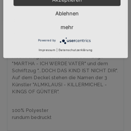
AUF DIE WUNSCHLISTE
Abonnieren
Ablehnen
mehr
BESCHREIBUNG
INFOS
BEWERTUNGEN
Powered by
Über den Artikel
Impressum
|
Datenschutzerklärung
Hochwertiger Fischerhut mit dem Logo
"MARTHA - ICH WERDE VATER" und dem
Schriftzug "...DOCH DAS KIND IST NICHT DIR".
Auf dem Deckel stehen die Namen der 3
Künstler "ALMKLAUSI - KILLERMICHEL -
KINGS OF GÜNTER".
100% Polyester
rundum bedruckt