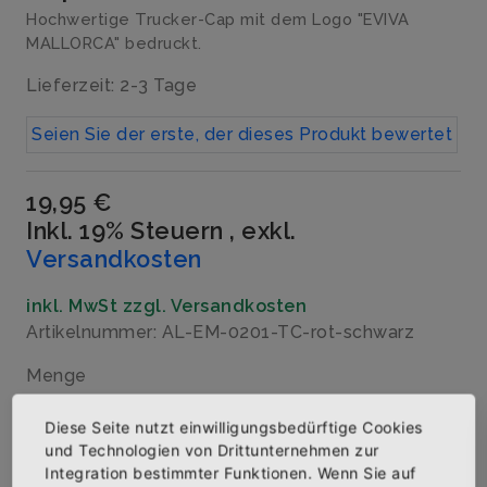
Hochwertige Trucker-Cap mit dem Logo "EVIVA
MALLORCA" bedruckt.
Lieferzeit: 2-3 Tage
Seien Sie der erste, der dieses Produkt bewertet
19,95 €
Inkl. 19% Steuern
,
exkl.
Versandkosten
inkl. MwSt zzgl. Versandkosten
Artikelnummer: AL-EM-0201-TC-rot-schwarz
Menge
Diese Seite nutzt einwilligungsbedürftige Cookies
und Technologien von Drittunternehmen zur
Integration bestimmter Funktionen. Wenn Sie auf