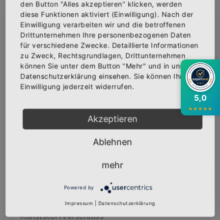
IN DEN WARENKORB
den Button "Alles akzeptieren" klicken, werden
diese Funktionen aktiviert (Einwilligung). Nach der
Einwilligung verarbeiten wir und die betroffenen
×
Abonniere jetzt unseren Newsletter
AUF DIE WUNSCHLISTE
Drittunternehmen Ihre personenbezogenen Daten
für verschiedene Zwecke. Detaillierte Informationen
zu Zweck, Rechtsgrundlagen, Drittunternehmen
Bekomme die aktuellsten News über neue
können Sie unter dem Button "Mehr" und in unserer
Produkte und zudem einen 10% Gutschein für
BESCHREIBUNG
INFOS
BEWERTUNGEN
Datenschutzerklärung einsehen. Sie können Ihre
deine nächste Bestellung.
Einwilligung jederzeit widerrufen.
Über den Artikel
5,0
★
★
★
★
★
Hochwertige Trucker-Cap mit dem Logo
Akzeptieren
"EVIVA MALLORCA" bedruckt.
Abonnieren
Ablehnen
Material: 60% Baumwolle, 40% Polyester
Kunststoffschirm
mehr
Flacher Schirm
Kontrast / Mehrfarbig
Powered by
5-Panel
Pflegehinweis: nicht waschbar
Impressum
|
Datenschutzerklärung
Kunststoffverschluss