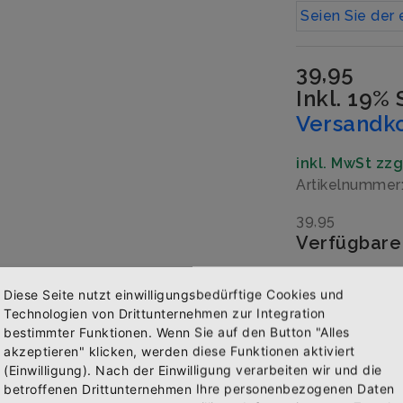
Seien Sie der 
39,95
Inkl. 19%
Versandk
inkl. MwSt zz
Artikelnummer
39,95
Verfügbare
Schlappengrö
Diese Seite nutzt einwilligungsbedürftige Cookies und
Technologien von Drittunternehmen zur Integration
bestimmter Funktionen. Wenn Sie auf den Button "Alles
akzeptieren" klicken, werden diese Funktionen aktiviert
Menge
(Einwilligung). Nach der Einwilligung verarbeiten wir und die
Abonniere jetzt unseren Newsletter
betroffenen Drittunternehmen Ihre personenbezogenen Daten