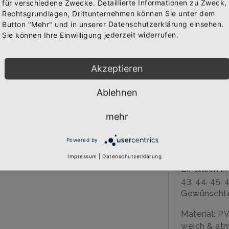
für verschiedene Zwecke. Detaillierte Informationen zu Zweck,
Rechtsgrundlagen, Drittunternehmen können Sie unter dem
Bekomme die aktuellsten News über neue Produkte und
Button "Mehr" und in unserer Datenschutzerklärung einsehen.
zudem einen 10% Gutschein für deine nächste
IN 
Sie können Ihre Einwilligung jederzeit widerrufen.
Bestellung.
WAREN
Akzeptieren
BESCHREIB
Ablehnen
Abonnieren
mehr
Über den A
Hochwertig
Powered by
"DJ EISBÄR"
Impressum
|
Datenschutzerklärung
Erhältlich i
43, 44, 45, 
Gewünschte
Material: P
weich & at