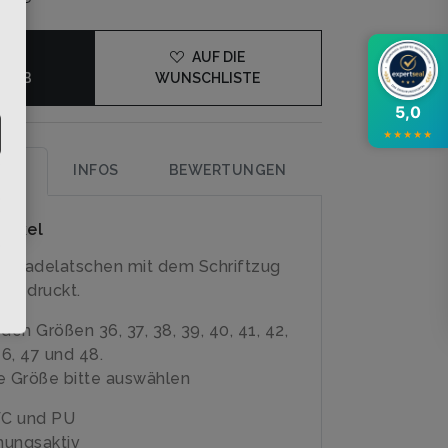
DEN
AUF DIE
KORB
WUNSCHLISTE
5,0
★
★
★
★
★
UNG
INFOS
BEWERTUNGEN
rtikel
e Badelatschen mit dem Schriftzug
 bedruckt.
n den Größen 36, 37, 38, 39, 40, 41, 42,
46, 47 und 48.
 Größe bitte auswählen
VC und PU
mungsaktiv