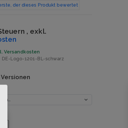
erste, der dieses Produkt bewertet
 Steuern
,
exkl.
osten
gl. Versandkosten
: DE-Logo-1201-BL-schwarz
 Versionen
ße
×