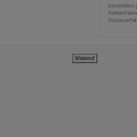
besonders g
Sohlenfarb
Druckverfah
Widerruf