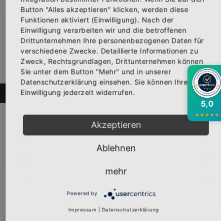
Button "Alles akzeptieren" klicken, werden diese
Funktionen aktiviert (Einwilligung). Nach der
Einwilligung verarbeiten wir und die betroffenen
×
Abonniere jetzt unseren Newsletter
Drittunternehmen Ihre personenbezogenen Daten für
verschiedene Zwecke. Detaillierte Informationen zu
Zweck, Rechtsgrundlagen, Drittunternehmen können
Bekomme die aktuellsten News über neue
Sie unter dem Button "Mehr" und in unserer
Produkte und zudem einen 10% Gutschein für
Datenschutzerklärung einsehen. Sie können Ihre
deine nächste Bestellung.
Einwilligung jederzeit widerrufen.
FILTER
5,0
Cap "STEFFI & CHRIS Logo" schwarz
Hochwertige Trucker-Cap mit dem Logo "STEFFI & CHRIS" be...
★
★
★
★
★
Akzeptieren
19,95 €
Inkl. 19% Steuern
,
exkl.
Versandkosten
Abonnieren
Ablehnen
mehr
Powered by
NEU
Impressum
|
Datenschutzerklärung