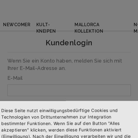
NEWCOMER
KULT-
MALLORCA
N
KNEIPEN
KOLLEKTION
M
Kundenlogin
Wenn Sie ein Konto haben, melden Sie sich mit
Ihrer E-Mail-Adresse an.
E-Mail
Passwort
Diese Seite nutzt einwilligungsbedürftige Cookies und
Technologien von Drittunternehmen zur Integration
bestimmter Funktionen. Wenn Sie auf den Button "Alles
akzeptieren" klicken, werden diese Funktionen aktiviert
(Einwilligung). Nach der Einwilligung verarbeiten wir und die