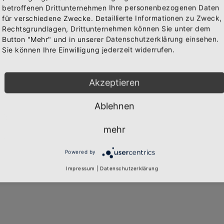
Abonniere jetzt unseren Newsletter
Passwort vergessen?
betroffenen Drittunternehmen Ihre personenbezogenen Daten
für verschiedene Zwecke. Detaillierte Informationen zu Zweck,
Rechtsgrundlagen, Drittunternehmen können Sie unter dem
Bekomme die aktuellsten News über neue Produkte und
Button "Mehr" und in unserer Datenschutzerklärung einsehen.
zudem einen 10% Gutschein für deine nächste
ANMELDEN
Sie können Ihre Einwilligung jederzeit widerrufen.
Bestellung.
Akzeptieren
Don't have an account?
Ein Konto erstellen
Ablehnen
Abonnieren
Widerruf
mehr
Powered by
Impressum
|
Datenschutzerklärung