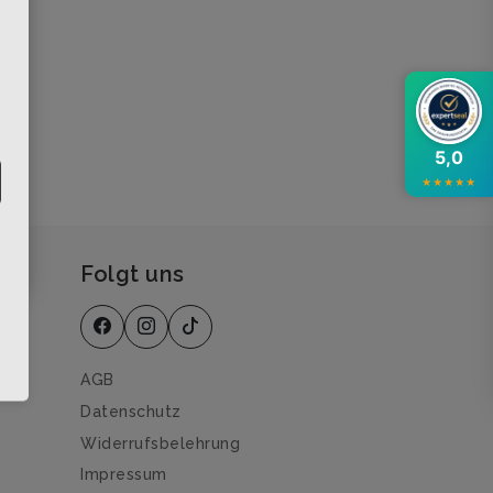
×
5,0
★
★
★
★
★
Folgt uns
AGB
Datenschutz
Widerrufsbelehrung
Impressum